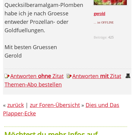
Quecksilberamalgam-Plomben
habe ich je nach Groesse
gerold
entweder Prozellan- oder
... ist OFFLINE
Goldfuellungen.
Beiträge:
425
Mit besten Gruessen
Gerold
Antworten
ohne
Zitat
Antworten
mit
Zitat
Themen-Abo bestellen
«
zurück
|
zur Foren-Übersicht
»
Dies und Das
Plapper-Ecke
Möchtest du mehr Infos auf