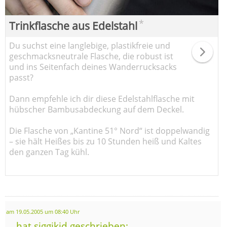
*
Trinkflasche aus Edelstahl
Du suchst eine langlebige, plastikfreie und
geschmacksneutrale Flasche, die robust ist
und ins Seitenfach deines Wanderrucksacks
passt?
Dann empfehle ich dir diese Edelstahlflasche mit
hübscher Bambusabdeckung auf dem Deckel.
Die Flasche von „Kantine 51° Nord“ ist doppelwandig
– sie hält Heißes bis zu 10 Stunden heiß und Kaltes
den ganzen Tag kühl.
am 19.05.2005 um 08:40 Uhr
... hat siggikid geschrieben: