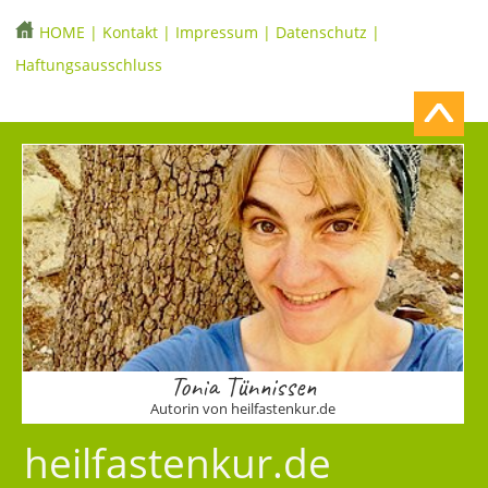
HOME
|
Kontakt
|
Impressum
|
Datenschutz
|
Haftungsausschluss
Tonia Tünnissen
Autorin von heilfastenkur.de
heilfastenkur.de