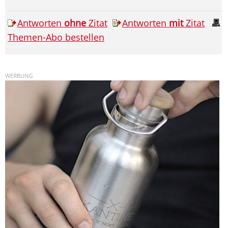
Antworten
ohne
Zitat
Antworten
mit
Zitat
Themen-Abo bestellen