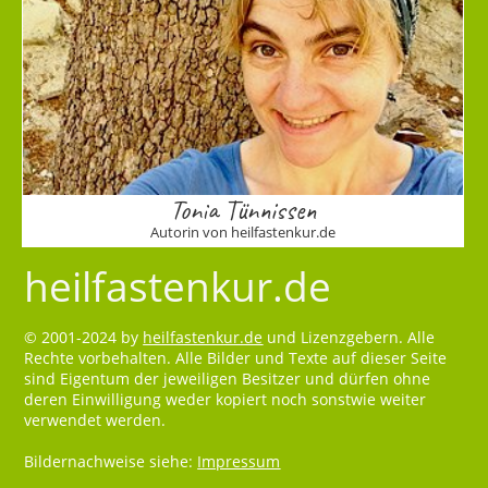
Tonia Tünnissen
Autorin von heilfastenkur.de
heilfastenkur.de
© 2001-2024 by
heilfastenkur.de
und Lizenzgebern. Alle
Rechte vorbehalten. Alle Bilder und Texte auf dieser Seite
sind Eigentum der jeweiligen Besitzer und dürfen ohne
deren Einwilligung weder kopiert noch sonstwie weiter
verwendet werden.
Bildernachweise siehe:
Impressum