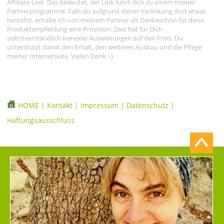
Affiliate-Link. Das bedeutet, der Link führt dich zu einem meiner
Partnerprogramme. Falls du aufgrund dieser Verlinkung dort etwas
bestellst, erhalte ich von meinem Partner als Dankeschön für diese
Produktempfehlung eine Provision. Dies hat für Dich
selbstverständlich keinerlei Auswirkungen auf den Preis. Du
unterstützt damit den Erhalt, den weiteren Ausbau und die Pflege
meiner Internetseite. Vielen Dank :-)
HOME
|
Kontakt
|
Impressum
|
Datenschutz
|
Haftungsausschluss