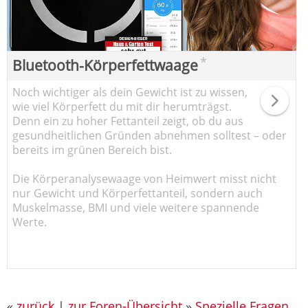
*
Bluetooth-Körperfettwaage
Noch wichtiger als dein Gewicht ist zu wissen,
wie viel Körperfett du mit dir herumträgst.
Denn ein zu hoher Fettanteil zeigt, ob du aus
gesundheitlichen Gründen abnehmen solltest – oder
bereits im grünen Bereich bist.
Die Körperanalysewaage von Heimwert misst nicht
nur Gewicht und Körperfettanteil, sondern auch
Muskelmasse, BMI und viele weitere spannende
Werte.
«
zurück
|
zur Foren-Übersicht
»
Spezielle Fragen