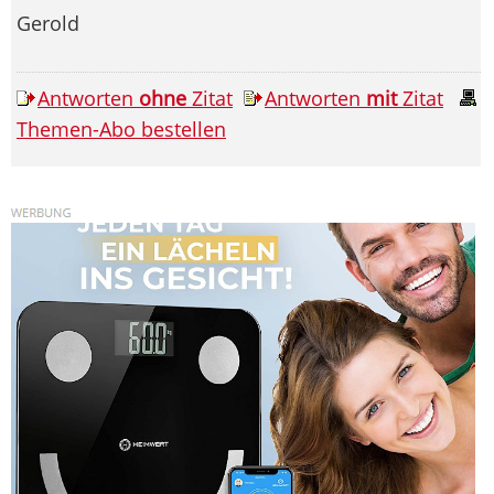
Gerold
Antworten
ohne
Zitat
Antworten
mit
Zitat
Themen-Abo bestellen