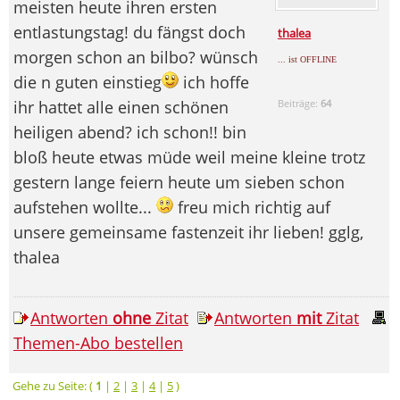
meisten heute ihren ersten
entlastungstag! du fängst doch
thalea
morgen schon an bilbo? wünsch
... ist OFFLINE
die n guten einstieg
ich hoffe
ihr hattet alle einen schönen
Beiträge:
64
heiligen abend? ich schon!! bin
bloß heute etwas müde weil meine kleine trotz
gestern lange feiern heute um sieben schon
aufstehen wollte...
freu mich richtig auf
unsere gemeinsame fastenzeit ihr lieben! gglg,
thalea
Antworten
ohne
Zitat
Antworten
mit
Zitat
Themen-Abo bestellen
Gehe zu Seite: (
1
|
2
|
3
|
4
|
5
)