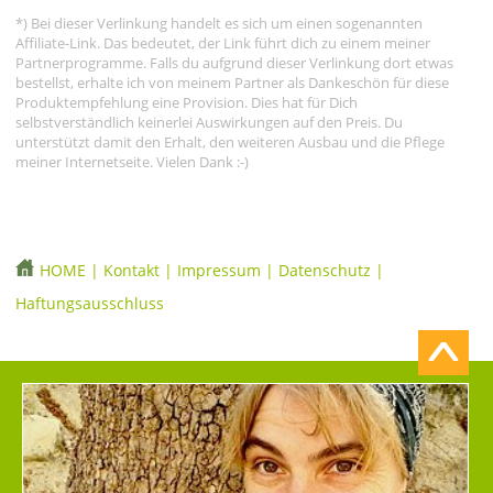
*) Bei dieser Verlinkung handelt es sich um einen sogenannten
Affiliate-Link. Das bedeutet, der Link führt dich zu einem meiner
Partnerprogramme. Falls du aufgrund dieser Verlinkung dort etwas
bestellst, erhalte ich von meinem Partner als Dankeschön für diese
Produktempfehlung eine Provision. Dies hat für Dich
selbstverständlich keinerlei Auswirkungen auf den Preis. Du
unterstützt damit den Erhalt, den weiteren Ausbau und die Pflege
meiner Internetseite. Vielen Dank :-)
HOME
|
Kontakt
|
Impressum
|
Datenschutz
|
Haftungsausschluss