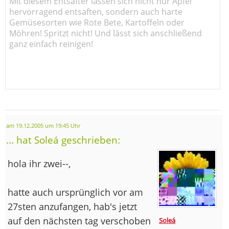
Mit diesem Entsafter lassen sich nicht nur Äpfel
hervorragend entsaften, sondern auch harte
Gemüsesorten wie Rote Bete, Kartoffeln oder
Möhren! Spritzt nicht! Und lässt sich anschließend
ganz einfach reinigen!
am 19.12.2005 um 19:45 Uhr
... hat Soleá geschrieben:
hola ihr zwei--,
hatte auch ursprünglich vor am
27sten anzufangen, hab's jetzt
auf den nächsten tag verschoben
Soleá