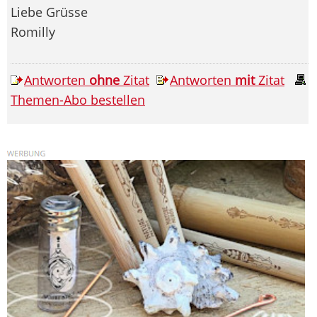
Liebe Grüsse
Romilly
Antworten
ohne
Zitat
Antworten
mit
Zitat
Themen-Abo bestellen