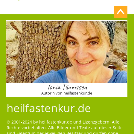
Tonia Tünnissen
Autorin von heilfastenkur.de
heilfastenkur.de
© 2001-2024 by
heilfastenkur.de
und Lizenzgebern. Alle
Rechte vorbehalten. Alle Bilder und Texte auf dieser Seite
sind Eigentum der jeweiligen Besitzer und dürfen ohne