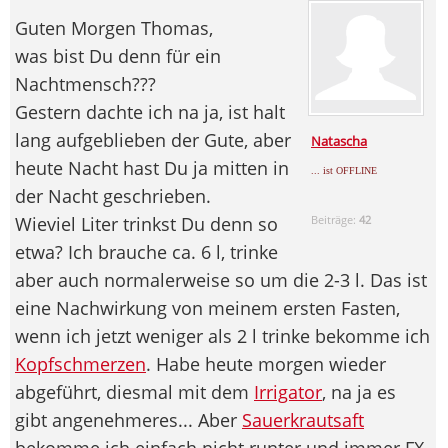
Guten Morgen Thomas,
was bist Du denn für ein
Nachtmensch???
Gestern dachte ich na ja, ist halt
lang aufgeblieben der Gute, aber
Natascha
heute Nacht hast Du ja mitten in
... ist OFFLINE
der Nacht geschrieben.
Wieviel Liter trinkst Du denn so
Beiträge:
42
etwa? Ich brauche ca. 6 l, trinke
aber auch normalerweise so um die 2-3 l. Das ist
eine Nachwirkung von meinem ersten Fasten,
wenn ich jetzt weniger als 2 l trinke bekomme ich
Kopfschmerzen
. Habe heute morgen wieder
abgeführt, diesmal mit dem
Irrigator
, na ja es
gibt angenehmeres... Aber
Sauerkrautsaft
bekomme ich einfach nicht runter und immer FX