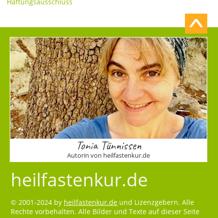
Haftungsausschluss
Tonia Tünnissen
Autorin von heilfastenkur.de
heilfastenkur.de
© 2001-2024 by
heilfastenkur.de
und Lizenzgebern. Alle
Rechte vorbehalten. Alle Bilder und Texte auf dieser Seite