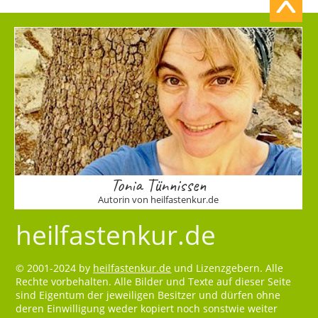
Tonia Tünnissen
Autorin von heilfastenkur.de
heilfastenkur.de
© 2001-2024 by
heilfastenkur.de
und Lizenzgebern. Alle
Rechte vorbehalten. Alle Bilder und Texte auf dieser Seite
sind Eigentum der jeweiligen Besitzer und dürfen ohne
deren Einwilligung weder kopiert noch sonstwie weiter