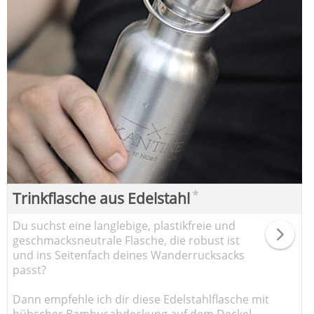
*
Trinkflasche aus Edelstahl
Du suchst eine langlebige, plastikfreie und
geschmacksneutrale Flasche, die robust ist
und ins Seitenfach deines Wanderrucksacks
passt?
Dann empfehle ich dir diese Edelstahlflasche mit
hübscher Bambusabdeckung auf dem Deckel.