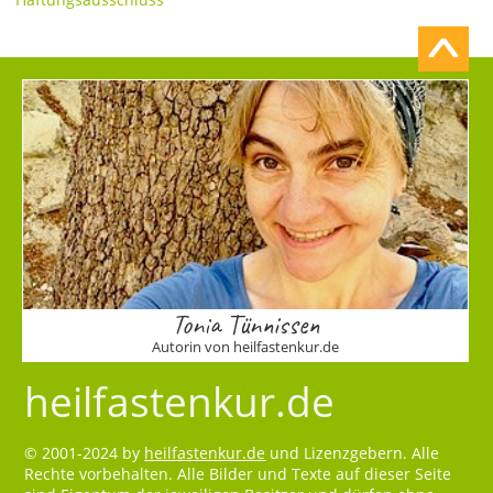
Tonia Tünnissen
Autorin von heilfastenkur.de
heilfastenkur.de
© 2001-2024 by
heilfastenkur.de
und Lizenzgebern. Alle
Rechte vorbehalten. Alle Bilder und Texte auf dieser Seite