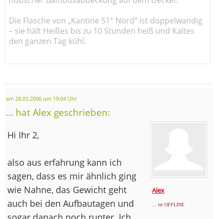
Die Flasche von „Kantine 51° Nord“ ist doppelwandig
– sie hält Heißes bis zu 10 Stunden heiß und Kaltes
den ganzen Tag kühl.
am 28.03.2006 um 19:04 Uhr
... hat Alex geschrieben:
Hi Ihr 2,
also aus erfahrung kann ich
sagen, dass es mir ähnlich ging
wie Nahne, das Gewicht geht
Alex
auch bei den Aufbautagen und
... ist OFFLINE
sogar danach noch runter. Ich