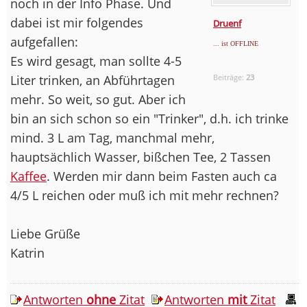
noch in der Info Phase. Und
dabei ist mir folgendes
Druenf
aufgefallen:
... ist OFFLINE
Es wird gesagt, man sollte 4-5
Liter trinken, an Abführtagen
Beiträge:
23
mehr. So weit, so gut. Aber ich
bin an sich schon so ein "Trinker", d.h. ich trinke
mind. 3 L am Tag, manchmal mehr,
hauptsächlich Wasser, bißchen Tee, 2 Tassen
Kaffee
. Werden mir dann beim Fasten auch ca
4/5 L reichen oder muß ich mit mehr rechnen?
Liebe Grüße
Katrin
Antworten
ohne
Zitat
Antworten
mit
Zitat