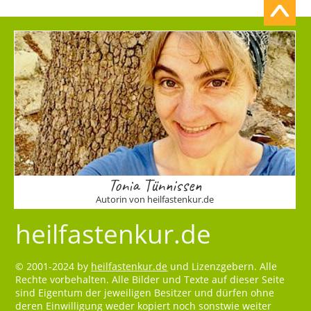
Tonia Tünnissen
Autorin von heilfastenkur.de
heilfastenkur.de
© 2001-2024 by
heilfastenkur.de
und Lizenzgebern. Alle
Rechte vorbehalten. Alle Bilder und Texte auf dieser Seite
sind Eigentum der jeweiligen Besitzer und dürfen ohne
deren Einwilligung weder kopiert noch sonstwie weiter