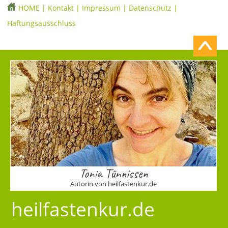
HOME
|
Kontakt
|
Impressum
|
Datenschutz
|
Haftungsausschluss
Tonia Tünnissen
Autorin von heilfastenkur.de
heilfastenkur.de