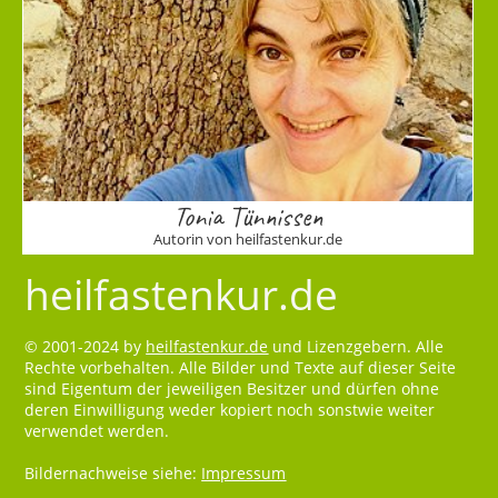
Tonia Tünnissen
Autorin von heilfastenkur.de
heilfastenkur.de
© 2001-2024 by
heilfastenkur.de
und Lizenzgebern. Alle
Rechte vorbehalten. Alle Bilder und Texte auf dieser Seite
sind Eigentum der jeweiligen Besitzer und dürfen ohne
deren Einwilligung weder kopiert noch sonstwie weiter
verwendet werden.
Bildernachweise siehe:
Impressum