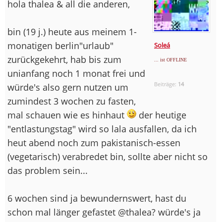
hola thalea & all die anderen,
bin (19 j.) heute aus meinem 1-
monatigen berlin"urlaub"
Soleá
zurückgekehrt, hab bis zum
... ist OFFLINE
unianfang noch 1 monat frei und
Beiträge:
14
würde's also gern nutzen um
zumindest 3 wochen zu fasten,
mal schauen wie es hinhaut
der heutige
"entlastungstag" wird so lala ausfallen, da ich
heut abend noch zum pakistanisch-essen
(vegetarisch) verabredet bin, sollte aber nicht so
das problem sein...
6 wochen sind ja bewundernswert, hast du
schon mal länger gefastet @thalea? würde's ja