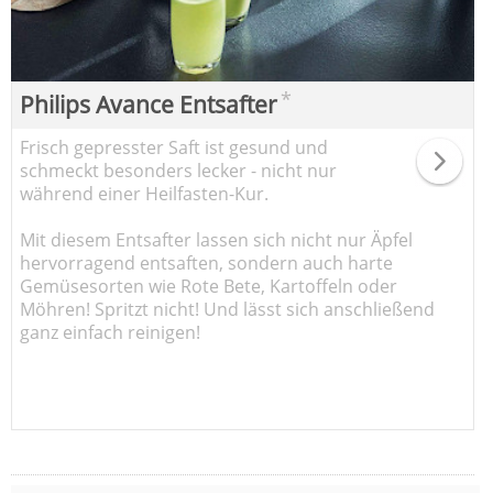
*
Philips Avance Entsafter
Frisch gepresster Saft ist gesund und
schmeckt besonders lecker - nicht nur
während einer Heilfasten-Kur.
Mit diesem Entsafter lassen sich nicht nur Äpfel
hervorragend entsaften, sondern auch harte
Gemüsesorten wie Rote Bete, Kartoffeln oder
Möhren! Spritzt nicht! Und lässt sich anschließend
ganz einfach reinigen!