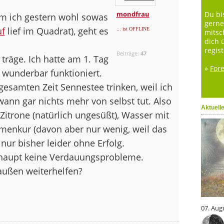
mondfrau
Du bi
em ich gestern wohl sowas
gerne
uf
lief im Quadrat), geht es
... ist OFFLINE
mitsc
dich 
regist
Beiträge:
47
träge. Ich hatte am 1. Tag
»
For
 wunderbar funktioniert.
gesamten Zeit Sennestee trinken, weil ich
nn gar nichts mehr von selbst tut. Also
Aktuell
 Zitrone (natürlich ungesüßt), Wasser mit
umenkur (davon aber nur wenig, weil das
 nur bisher leider ohne Erfolg.
rhaupt keine Verdauungsprobleme.
außen weiterhelfen?
07. Aug