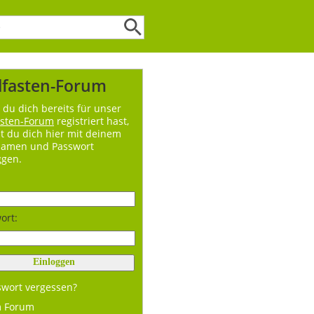
lfasten-Forum
du dich bereits für unser
asten-Forum
registriert hast,
t du dich hier mit deinem
namen und Passwort
ggen.
ort:
swort vergessen?
m Forum