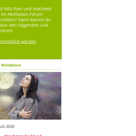
st NEU hier und möchtest
 im Heilfasten-Forum
hreiben? Dann kannst du
über den folgenden Link
rieren:
enmitglied werden
e Mondphase
ust 2026