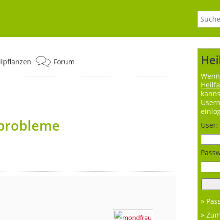
Hei
ilpflanzen
Forum
Wenn 
Heilf
kanns
User
einlo
probleme
User:
Passw
» Pas
» Zu