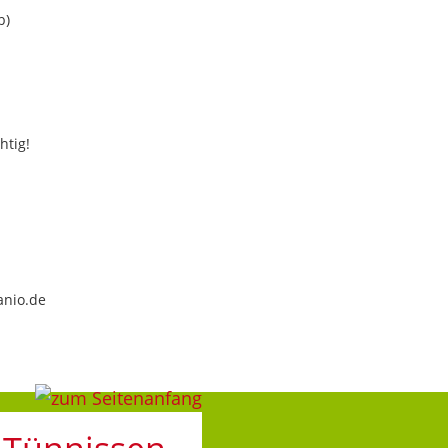
b)
htig!
anio.de