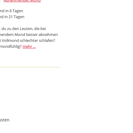
Abnehmender Mond
d in 6 Tagen
d in 21 Tagen
 du zu den Leuten, die bei
endem Mond besser abnehmen
i Vollmond schlechter schlafen?
 mondfühlig?
mehr ...
asten