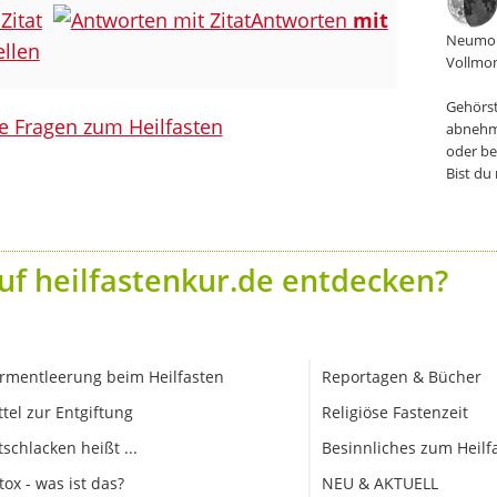
Zitat
Antworten
mit
Neumon
llen
Vollmon
Gehörst
le Fragen zum Heilfasten
abnehm
oder be
Bist du
uf heilfastenkur.de entdecken?
rmentleerung beim Heilfasten
Reportagen & Bücher
ttel zur Entgiftung
Religiöse Fastenzeit
tschlacken heißt ...
Besinnliches zum Heilf
tox - was ist das?
NEU & AKTUELL