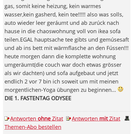
gas, somit keine heizung, kein warmes
wasser,kein gasherd, kein tee!!!!! also was solls,
auto wieder leer geráumt und ab zurúck nach
hause in die chaoswohnung voll von ikea sofa
teilen.EGAL hauptsache tee gibts und gemúsesaft
und ab ins bett mit wärmflasche an den Fússen!!!
heute morgen dann die komplette wohnung
umgeräumt(die couch war doch etwas grösser
als wir dachten) und sofa aufgebaut und jetzt
endlich 2 vor 7 bin ich soweit um mit meinen
morgentlichen-Yoga übungen zu beginnen...
DIE 1. FASTENTAG ODYSEE
Antworten
ohne
Zitat
Antworten
mit
Zitat
Themen-Abo bestellen