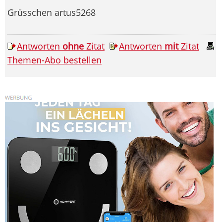
Grüsschen artus5268
Antworten
ohne
Zitat
Antworten
mit
Zitat
Themen-Abo bestellen