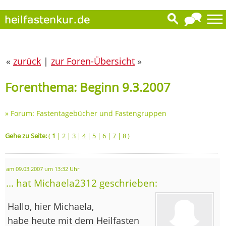
«
zurück
|
zur Foren-Übersicht
»
Forenthema: Beginn 9.3.2007
»
Forum: Fastentagebücher und Fastengruppen
Gehe zu Seite:
(
1
|
2
|
3
|
4
|
5
|
6
|
7
|
8
)
am 09.03.2007 um 13:32 Uhr
... hat Michaela2312 geschrieben:
Hallo, hier Michaela,
habe heute mit dem Heilfasten