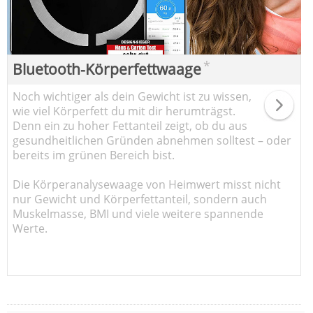
*
Bluetooth-Körperfettwaage
Noch wichtiger als dein Gewicht ist zu wissen,
wie viel Körperfett du mit dir herumträgst.
Denn ein zu hoher Fettanteil zeigt, ob du aus
gesundheitlichen Gründen abnehmen solltest – oder
bereits im grünen Bereich bist.
Die Körperanalysewaage von Heimwert misst nicht
nur Gewicht und Körperfettanteil, sondern auch
Muskelmasse, BMI und viele weitere spannende
Werte.