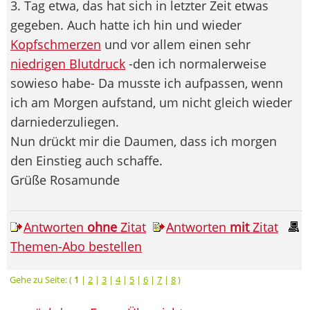
3. Tag etwa, das hat sich in letzter Zeit etwas
gegeben. Auch hatte ich hin und wieder
Kopfschmerzen
und vor allem einen sehr
niedrigen Blutdruck
-den ich normalerweise
sowieso habe- Da musste ich aufpassen, wenn
ich am Morgen aufstand, um nicht gleich wieder
darniederzuliegen.
Nun drückt mir die Daumen, dass ich morgen
den Einstieg auch schaffe.
Grüße Rosamunde
Antworten
ohne
Zitat
Antworten
mit
Zitat
Themen-Abo bestellen
Gehe zu Seite: (
1
|
2
|
3
|
4
|
5
|
6
|
7
|
8
)