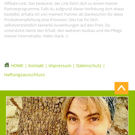
Affiliate-Link. Das bedeutet, der Link führt dich zu einem meiner
Partnerprogramme. Falls du aufgrund dieser Verlinkung dort etwas
bestellst, erhalte ich von meinem Partner als Dankeschön für diese
Produktempfehlung eine Provision. Dies hat für Dich
selbstverständlich keinerlei Auswirkungen auf den Preis. Du
unterstützt damit den Erhalt, den weiteren Ausbau und die Pflege
meiner Internetseite. Vielen Dank :-)
HOME
|
Kontakt
|
Impressum
|
Datenschutz
|
Haftungsausschluss