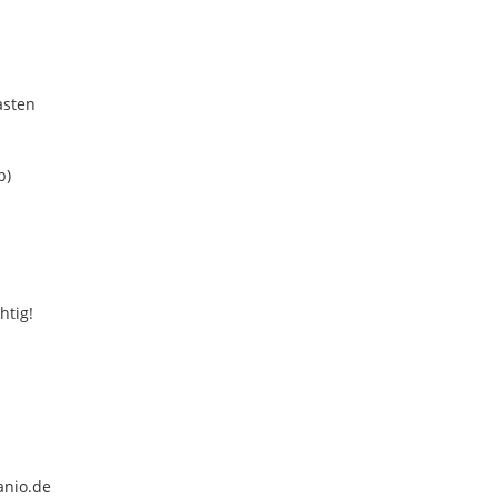
asten
b)
htig!
anio.de