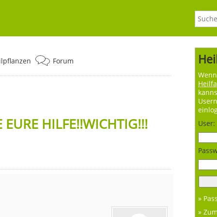
Hei
ilpflanzen
Forum
Wenn 
Heilf
kanns
User
einlo
EURE HILFE!!WICHTIG!!!
User:
Passw
» Pas
» Zu