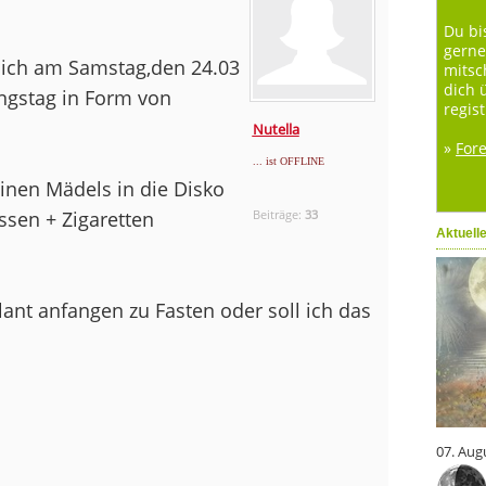
Du bi
gerne
 ich am Samstag,den 24.03
mitsc
dich 
ungstag in Form von
regist
Nutella
»
For
... ist OFFLINE
inen Mädels in die Disko
essen + Zigaretten
Beiträge:
33
Aktuell
nt anfangen zu Fasten oder soll ich das
07. Aug