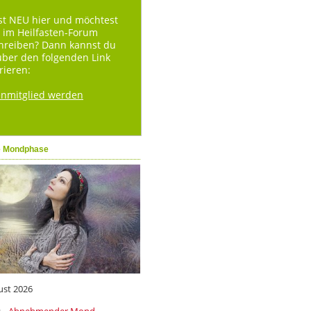
st NEU hier und möchtest
 im Heilfasten-Forum
hreiben? Dann kannst du
über den folgenden Link
rieren:
enmitglied werden
e Mondphase
ust 2026