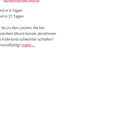
Abnehmender Mond
d in 6 Tagen
d in 21 Tagen
 du zu den Leuten, die bei
endem Mond besser abnehmen
i Vollmond schlechter schlafen?
 mondfühlig?
mehr ...