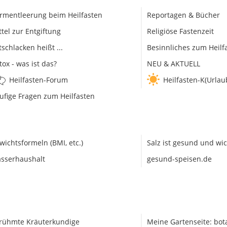
rmentleerung beim Heilfasten
Reportagen & Bücher
ttel zur Entgiftung
Religiöse Fastenzeit
tschlacken heißt ...
Besinnliches zum Heilf
tox - was ist das?
NEU & AKTUELL
Heilfasten-Forum
Heilfasten-K(Urlau
ufige Fragen zum Heilfasten
wichtsformeln (BMI, etc.)
Salz ist gesund und wic
sserhaushalt
gesund-speisen.de
rühmte Kräuterkundige
Meine Gartenseite: bot