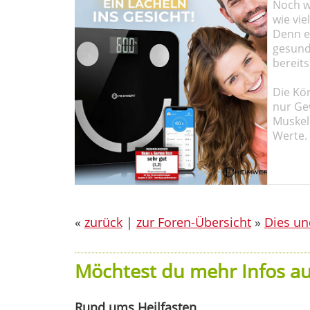
Noch wi
wie vie
Denn ei
gesund
bereits
Die Kö
nur Ge
Muskel
Werte.
«
zurück
|
zur Foren-Übersicht
»
Dies un
Möchtest du mehr Infos au
Rund ums Heilfasten