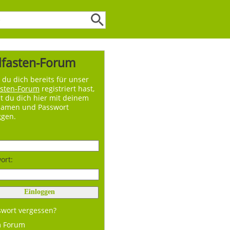
lfasten-Forum
du dich bereits für unser
asten-Forum
registriert hast,
t du dich hier mit deinem
namen und Passwort
ggen.
ort:
swort vergessen?
m Forum