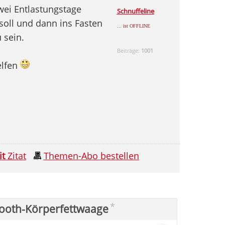
wei Entlastungstage
Schnuffeline
soll und dann ins Fasten
... ist OFFLINE
 sein.
Beiträge:
1001
elfen
it
Zitat
Themen-Abo bestellen
*
ooth-Körperfettwaage