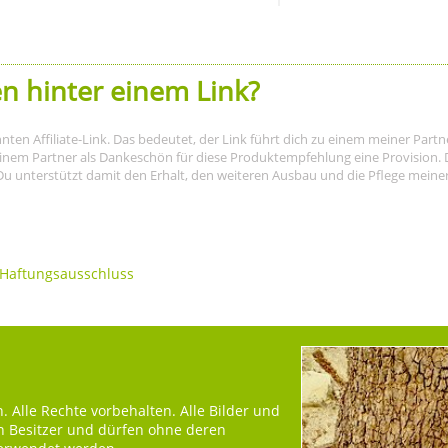
n hinter einem Link?
nnten Affiliate-Link. Das bedeutet, der Link führt dich zu einem meiner Par
meinem Partner als Dankeschön für diese Produktempfehlung eine Provision. D
Du unterstützt damit den Erhalt, den weiteren Ausbau und die Pflege meiner I
Haftungsausschluss
 Alle Rechte vorbehalten. Alle Bilder und
en Besitzer und dürfen ohne deren