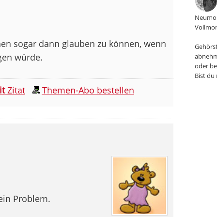
Neumon
Vollmon
hen sogar dann glauben zu können, wenn
Gehörst
gen würde.
abnehm
oder be
Bist du
it
Zitat
Themen-Abo bestellen
kein Problem.