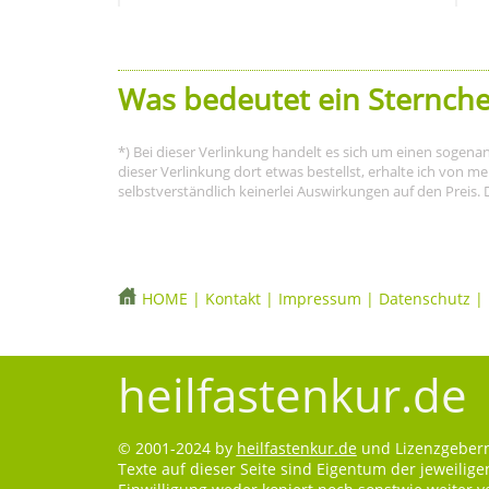
Was bedeutet ein Sternche
*) Bei dieser Verlinkung handelt es sich um einen sogena
dieser Verlinkung dort etwas bestellst, erhalte ich von 
selbstverständlich keinerlei Auswirkungen auf den Preis. 
HOME
|
Kontakt
|
Impressum
|
Datenschutz
|
heilfastenkur.de
© 2001-2024 by
heilfastenkur.de
und Lizenzgebern.
Texte auf dieser Seite sind Eigentum der jeweilig