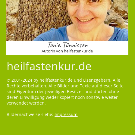
Tonia Tünnissen
Autorin von heilfastenkur.de
heilfastenkur.de
© 2001-2024 by
heilfastenkur.de
und Lizenzgebern. Alle
Rechte vorbehalten. Alle Bilder und Texte auf dieser Seite
sind Eigentum der jeweiligen Besitzer und dürfen ohne
deren Einwilligung weder kopiert noch sonstwie weiter
verwendet werden.
Bildernachweise siehe:
Impressum