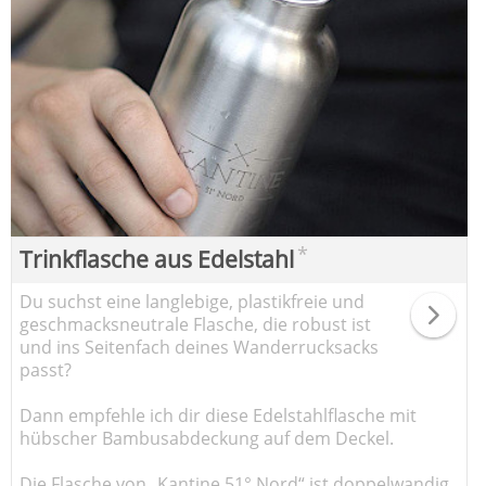
*
Trinkflasche aus Edelstahl
Du suchst eine langlebige, plastikfreie und
geschmacksneutrale Flasche, die robust ist
und ins Seitenfach deines Wanderrucksacks
passt?
Dann empfehle ich dir diese Edelstahlflasche mit
hübscher Bambusabdeckung auf dem Deckel.
Die Flasche von „Kantine 51° Nord“ ist doppelwandig