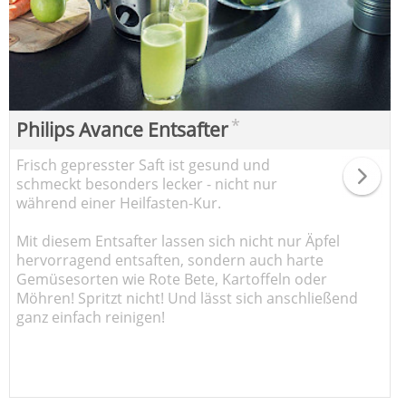
*
Philips Avance Entsafter
Frisch gepresster Saft ist gesund und
schmeckt besonders lecker - nicht nur
während einer Heilfasten-Kur.
Mit diesem Entsafter lassen sich nicht nur Äpfel
hervorragend entsaften, sondern auch harte
Gemüsesorten wie Rote Bete, Kartoffeln oder
Möhren! Spritzt nicht! Und lässt sich anschließend
ganz einfach reinigen!