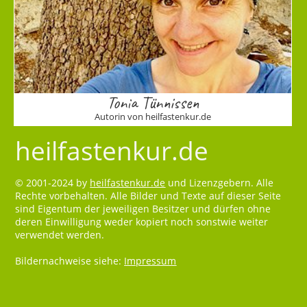
Tonia Tünnissen
Autorin von heilfastenkur.de
heilfastenkur.de
© 2001-2024 by
heilfastenkur.de
und Lizenzgebern. Alle
Rechte vorbehalten. Alle Bilder und Texte auf dieser Seite
sind Eigentum der jeweiligen Besitzer und dürfen ohne
deren Einwilligung weder kopiert noch sonstwie weiter
verwendet werden.
Bildernachweise siehe:
Impressum