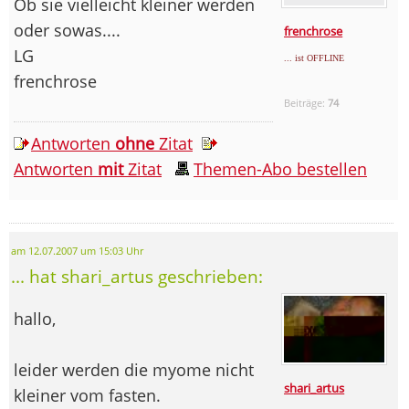
Ob sie vielleicht kleiner werden
oder sowas....
frenchrose
LG
... ist OFFLINE
frenchrose
Beiträge:
74
Antworten
ohne
Zitat
Antworten
mit
Zitat
Themen-Abo bestellen
am 12.07.2007 um 15:03 Uhr
... hat shari_artus geschrieben:
hallo,
leider werden die myome nicht
shari_artus
kleiner vom fasten.