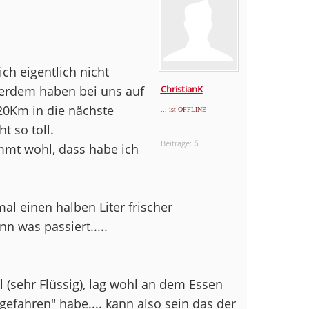
ich eigentlich nicht
sserdem haben bei uns auf
ChristianK
20Km in die nächste
... ist OFFLINE
t so toll.
Beiträge:
5
mmt wohl, dass habe ich
al einen halben Liter frischer
n was passiert.....
 (sehr Flüssig), lag wohl an dem Essen
efahren" habe.... kann also sein das der