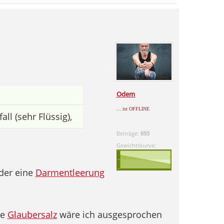
Odem
... ist OFFLINE
ll (sehr Flüssig),
Beiträge:
693
Gewichtskurve:
der eine
Darmentleerung
ie
Glaubersalz
wäre ich ausgesprochen