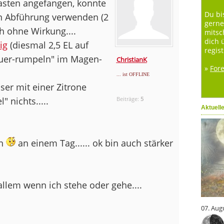
asten angefangen, konnte
Du bi
en Abführung verwenden (2
gerne
h ohne Wirkung....
mitsc
dich 
ig
(diesmal 2,5 EL auf
regist
uer-rumpeln" im Magen-
ChristianK
»
For
... ist OFFLINE
er mit einer Zitrone
 nichts.....
Beiträge:
5
Aktuell
en
an einem Tag...... ok bin auch stärker
allem wenn ich stehe oder gehe....
07. Aug