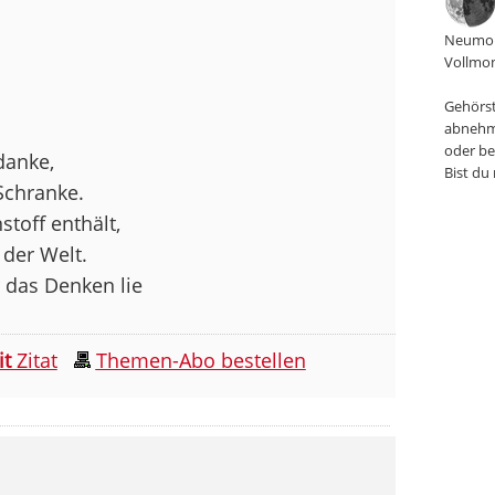
Neumon
Vollmon
Gehörst
abnehm
oder be
danke,
Bist du
Schranke.
toff enthält,
 der Welt.
r das Denken lie
it
Zitat
Themen-Abo bestellen