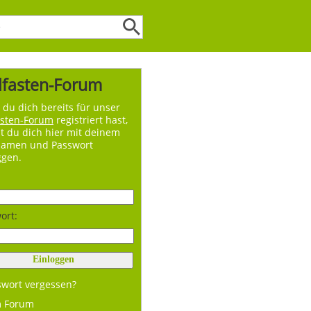
lfasten-Forum
du dich bereits für unser
asten-Forum
registriert hast,
t du dich hier mit deinem
namen und Passwort
ggen.
ort:
swort vergessen?
m Forum