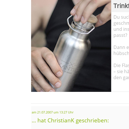
Trink
Du such
geschma
und in
passt?
Dann em
hübsch
Die Fla
– sie h
den ga
am 21.07.2007 um 13:27 Uhr
... hat ChristianK geschrieben: