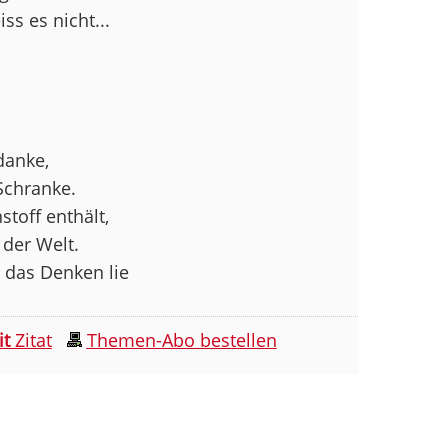
ss es nicht...
danke,
Schranke.
toff enthält,
 der Welt.
r das Denken lie
it
Zitat
Themen-Abo bestellen