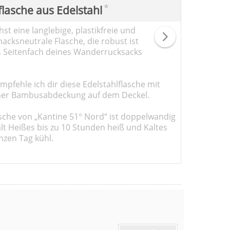
*
flasche aus Edelstahl
st eine langlebige, plastikfreie und
cksneutrale Flasche, die robust ist
s Seitenfach deines Wanderrucksacks
pfehle ich dir diese Edelstahlflasche mit
er Bambusabdeckung auf dem Deckel.
sche von „Kantine 51° Nord“ ist doppelwandig
ält Heißes bis zu 10 Stunden heiß und Kaltes
nzen Tag kühl.