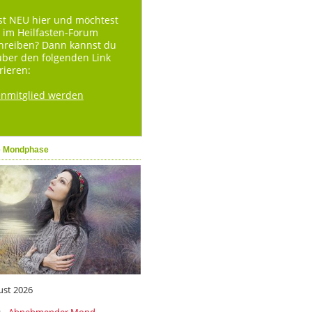
st NEU hier und möchtest
 im Heilfasten-Forum
hreiben? Dann kannst du
über den folgenden Link
rieren:
enmitglied werden
e Mondphase
ust 2026