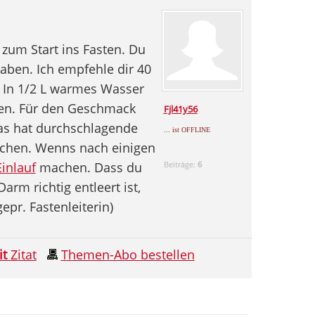
 zum Start ins Fasten. Du
aben. Ich empfehle dir 40
. In 1/2 L warmes Wasser
ken. Für den Geschmack
Fjl41y56
as hat durchschlagende
... ist OFFLINE
achen. Wenns nach einigen
Einlauf
machen. Dass du
Beiträge:
6
arm richtig entleert ist,
gepr. Fastenleiterin)
it
Zitat
Themen-Abo bestellen