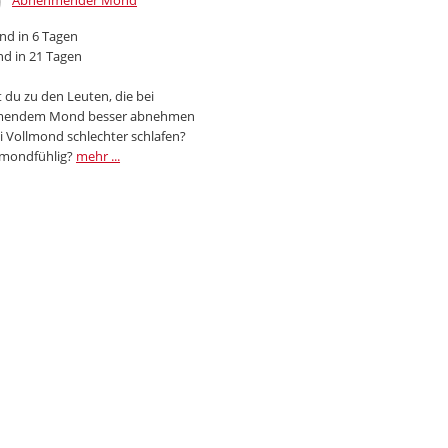
Abnehmender Mond
d in 6 Tagen
d in 21 Tagen
 du zu den Leuten, die bei
endem Mond besser abnehmen
i Vollmond schlechter schlafen?
 mondfühlig?
mehr ...