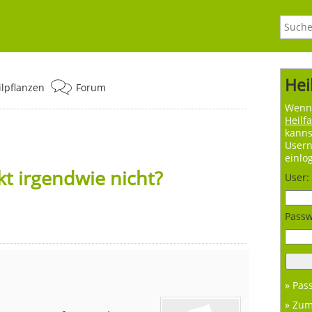
Hei
ilpflanzen
Forum
Wenn 
Heilf
kanns
User
einlo
t irgendwie nicht?
User:
Passw
» Pas
» Zu