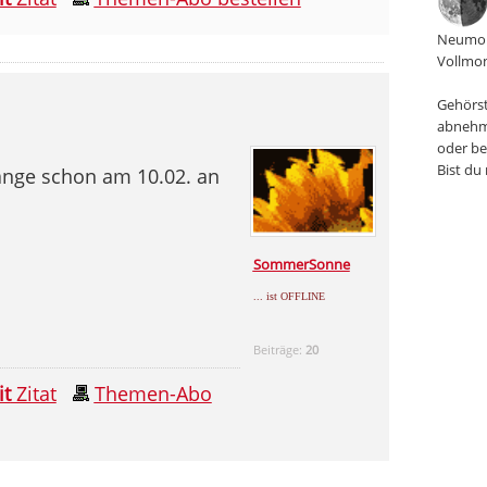
Neumon
Vollmon
Gehörst
abnehm
oder be
Bist du
ange schon am 10.02. an
SommerSonne
... ist OFFLINE
Beiträge:
20
it
Zitat
Themen-Abo