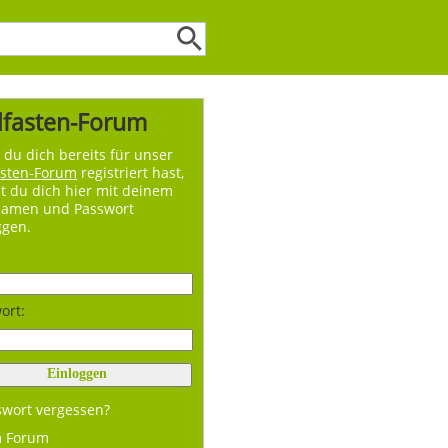
lfasten-Forum
du dich bereits für unser
asten-Forum
registriert hast,
t du dich hier mit deinem
namen und Passwort
ggen.
ort:
swort vergessen?
m Forum