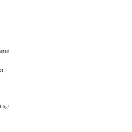
asten
b)
htig!