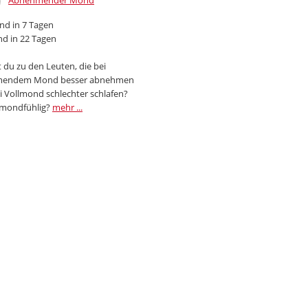
Abnehmender Mond
d in 7 Tagen
d in 22 Tagen
 du zu den Leuten, die bei
endem Mond besser abnehmen
i Vollmond schlechter schlafen?
 mondfühlig?
mehr ...