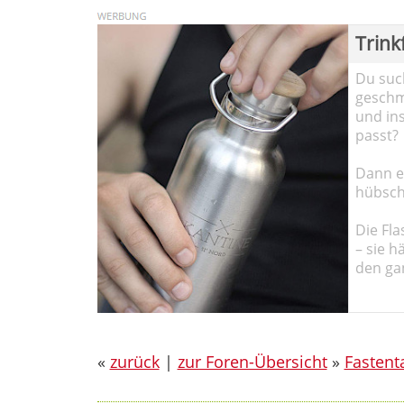
Trink
Du such
geschma
und in
passt?
Dann em
hübsch
Die Fla
– sie h
den ga
«
zurück
|
zur Foren-Übersicht
»
Fastent