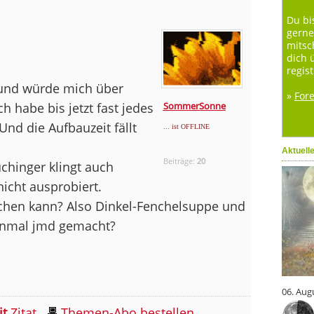
Du bi
gerne
mitsc
dich 
regist
 und würde mich über
»
For
Ich habe bis jetzt fast jedes
SommerSonne
Und die Aufbauzeit fällt
... ist OFFLINE
Aktuell
Beiträge:
20
chinger klingt auch
nicht ausprobiert.
chen kann? Also Dinkel-Fenchelsuppe und
honmal jmd gemacht?
06. Aug
it
Zitat
Themen-Abo bestellen