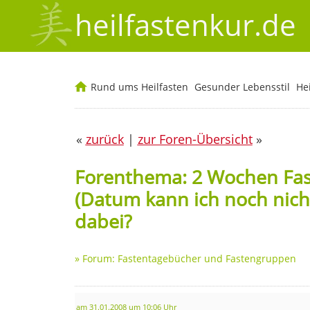
heilfastenkur.de
Rund ums Heilfasten
Gesunder Lebensstil
He
«
zurück
|
zur Foren-Übersicht
»
Forenthema: 2 Wochen Fas
(Datum kann ich noch nic
dabei?
»
Forum: Fastentagebücher und Fastengruppen
am 31.01.2008 um 10:06 Uhr