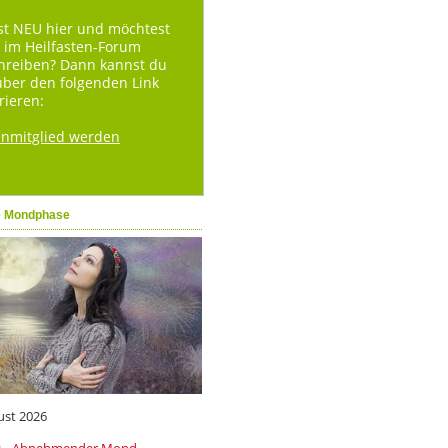
st NEU hier und möchtest
 im Heilfasten-Forum
hreiben? Dann kannst du
über den folgenden Link
rieren:
enmitglied werden
e Mondphase
ust 2026