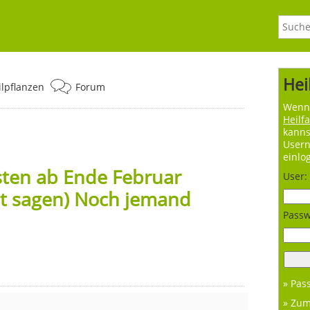
Hei
ilpflanzen
Forum
Wenn 
Heilf
kanns
User
einlo
ten ab Ende Februar
User:
ht sagen) Noch jemand
Passw
» Pas
» Zu