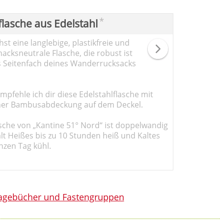
*
flasche aus Edelstahl
st eine langlebige, plastikfreie und
cksneutrale Flasche, die robust ist
s Seitenfach deines Wanderrucksacks
pfehle ich dir diese Edelstahlflasche mit
er Bambusabdeckung auf dem Deckel.
sche von „Kantine 51° Nord“ ist doppelwandig
ält Heißes bis zu 10 Stunden heiß und Kaltes
nzen Tag kühl.
agebücher und Fastengruppen