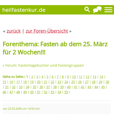
«
zurück
|
zur Foren-Übersicht
»
Forenthema: Fasten ab dem 25. März
für 2 Wochen!!!
»
Forum: Fastentagebücher und Fastengruppen
Gehe zu Seite:
(
1
|
2
|
3
|
4
|
5
|
6
|
7
|
8
|
9
|
10
|
11
|
12
|
13
|
14
|
15
|
16
|
17
|
18
|
19
|
20
|
21
|
22
|
23
|
24
|
25
|
26
|
27
|
28
|
29
|
30
|
31
|
32
|
33
|
34
|
35
|
36
|
37
|
38
|
39
|
40
|
41
|
42
|
43
|
44
|
45
|
46
|
47
|
48
|
49
|
50
|
51
|
52
|
53
|
54
|
55
)
am 23.03.2008 um 14:54 Uhr