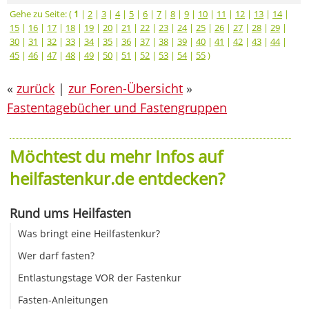
Gehe zu Seite: (
1
|
2
|
3
|
4
|
5
|
6
|
7
|
8
|
9
|
10
|
11
|
12
|
13
|
14
|
15
|
16
|
17
|
18
|
19
|
20
|
21
|
22
|
23
|
24
|
25
|
26
|
27
|
28
|
29
|
30
|
31
|
32
|
33
|
34
|
35
|
36
|
37
|
38
|
39
|
40
|
41
|
42
|
43
|
44
|
45
|
46
|
47
|
48
|
49
|
50
|
51
|
52
|
53
|
54
|
55
)
«
zurück
|
zur Foren-Übersicht
»
Fastentagebücher und Fastengruppen
Möchtest du mehr Infos auf
heilfastenkur.de entdecken?
Rund ums Heilfasten
Was bringt eine Heilfastenkur?
Wer darf fasten?
Entlastungstage VOR der Fastenkur
Fasten-Anleitungen