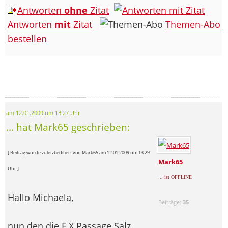
Antworten
ohne
Zitat
Antworten
mit
Zitat
Themen-Abo
bestellen
am 12.01.2009 um 13:27 Uhr
... hat Mark65 geschrieben:
[ Beitrag wurde zuletzt editiert von Mark65 am 12.01.2009 um 13:29
Mark65
Uhr ]
... ist OFFLINE
Hallo Michaela,
Beiträge:
35
nun den die F.X Passage Salz