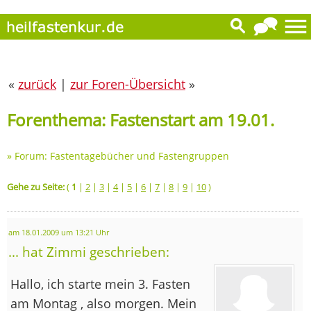
«
zurück
|
zur Foren-Übersicht
»
Forenthema: Fastenstart am 19.01.
»
Forum: Fastentagebücher und Fastengruppen
Gehe zu Seite:
(
1
|
2
|
3
|
4
|
5
|
6
|
7
|
8
|
9
|
10
)
am 18.01.2009 um 13:21 Uhr
... hat Zimmi geschrieben:
Hallo, ich starte mein 3. Fasten
am Montag , also morgen. Mein