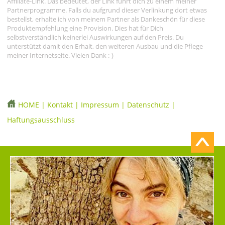
Affiliate-Link. Das bedeutet, der Link führt dich zu einem meiner
Partnerprogramme. Falls du aufgrund dieser Verlinkung dort etwas
bestellst, erhalte ich von meinem Partner als Dankeschön für diese
Produktempfehlung eine Provision. Dies hat für Dich
selbstverständlich keinerlei Auswirkungen auf den Preis. Du
unterstützt damit den Erhalt, den weiteren Ausbau und die Pflege
meiner Internetseite. Vielen Dank :-)
HOME
|
Kontakt
|
Impressum
|
Datenschutz
|
Haftungsausschluss