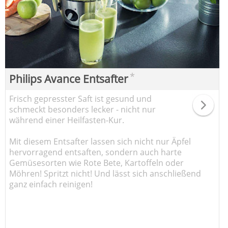
*
Philips Avance Entsafter
Frisch gepresster Saft ist gesund und
schmeckt besonders lecker - nicht nur
während einer Heilfasten-Kur.
Mit diesem Entsafter lassen sich nicht nur Äpfel
hervorragend entsaften, sondern auch harte
Gemüsesorten wie Rote Bete, Kartoffeln oder
Möhren! Spritzt nicht! Und lässt sich anschließend
ganz einfach reinigen!