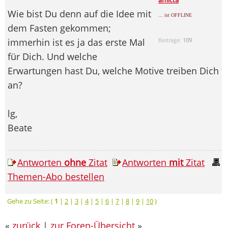
Wie bist Du denn auf die Idee mit
... ist OFFLINE
dem Fasten gekommen;
immerhin ist es ja das erste Mal
Beiträge:
109
für Dich. Und welche
Erwartungen hast Du, welche Motive treiben Dich
an?
lg,
Beate
Antworten
ohne
Zitat
Antworten
mit
Zitat
Themen-Abo bestellen
Gehe zu Seite: (
1
|
2
|
3
|
4
|
5
|
6
|
7
|
8
|
9
|
10
)
«
zurück
|
zur Foren-Übersicht
»