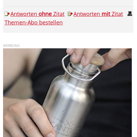
Antworten
ohne
Zitat
Antworten
mit
Zitat
Themen-Abo bestellen