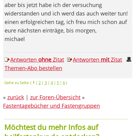
aber bis jetzt habe ich der versuchung
widerstanden und ich werd das auch weiter tun!
einen erfolgreichen tag, ich freu mich schon auf
eure nächsten einträge, bis morgen,
michael
Antworten
ohne
Zitat
Antworten
mit
Zitat
Themen-Abo bestellen
Gehe zu Seite: (
1
|
2
|
3
|
4
|
5
|
6
)
«
zurück
|
zur Foren-Übersicht
»
Fastentagebücher und Fastengruppen
Möchtest du mehr Infos auf