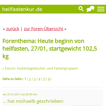
«
zurück
|
zur Foren-Übersicht
»
Forenthema: Heute beginn von
heilfasten, 27/01, startgewicht 102,5
kg
»
Forum: Fastentagebücher und Fastengruppen
Gehe zu Seite:
(
1
|
2
|
3
|
4
|
5
|
6
)
am 27.01.2011 um 05:39 Uhr
... hat michaelb geschrieben: