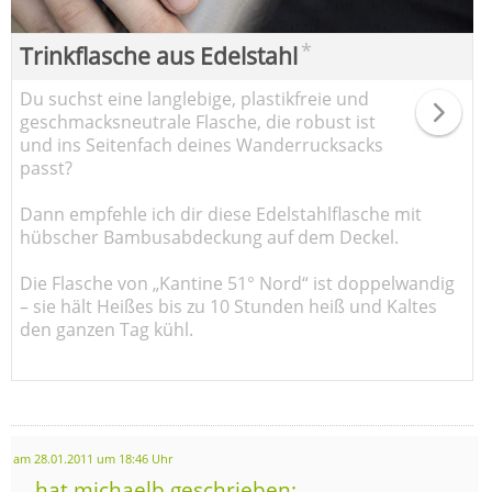
*
Trinkflasche aus Edelstahl
Du suchst eine langlebige, plastikfreie und
geschmacksneutrale Flasche, die robust ist
und ins Seitenfach deines Wanderrucksacks
passt?
Dann empfehle ich dir diese Edelstahlflasche mit
hübscher Bambusabdeckung auf dem Deckel.
Die Flasche von „Kantine 51° Nord“ ist doppelwandig
– sie hält Heißes bis zu 10 Stunden heiß und Kaltes
den ganzen Tag kühl.
am 28.01.2011 um 18:46 Uhr
... hat michaelb geschrieben: