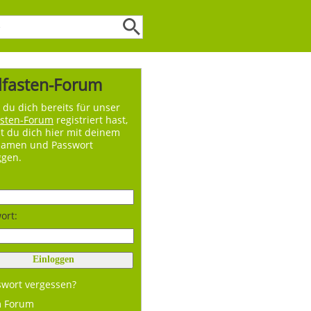
lfasten-Forum
du dich bereits für unser
asten-Forum
registriert hast,
t du dich hier mit deinem
namen und Passwort
ggen.
ort:
swort vergessen?
m Forum