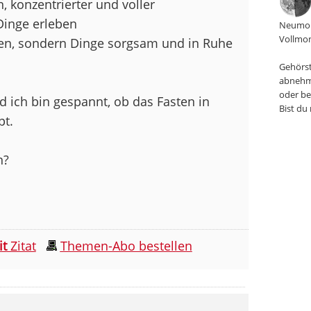
, konzentrierter und voller
inge erleben
Neumon
Vollmon
ssen, sondern Dinge sorgsam und in Ruhe
Gehörst
abnehm
oder be
nd ich bin gespannt, ob das Fasten in
Bist du
pt.
n?
it
Zitat
Themen-Abo bestellen