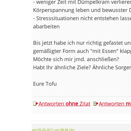
- weniger Zeit mit Dümpelkram verlieren
Körperspannung leben und bewusster D
- Stresssituationen nicht entstehen la
abarbeiten
Bis jetzt habe ich nur richtig gefastet u
gemäßigter Form auch "mit Essen" klap
Möchte sich mir jmd. anschließen?
Habt Ihr ähnliche Ziele? Ähnliche Sorge
Eure Tofu
Antworten
ohne
Zitat
Antworten
m
am 05.05.2011 um 08:48 Uhr