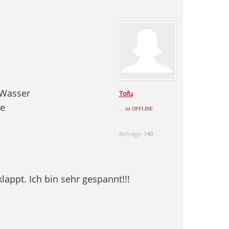
 Wasser
Tofu
pe
... ist OFFLINE
Beiträge:
140
appt. Ich bin sehr gespannt!!!