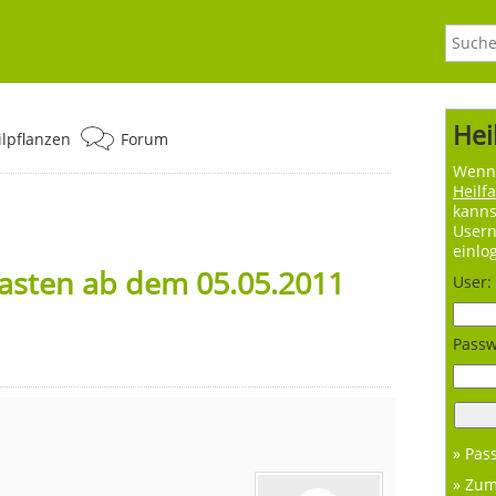
Hei
ilpflanzen
Forum
Wenn 
Heilf
kanns
User
einlo
asten ab dem 05.05.2011
User:
Passw
» Pas
» Zu