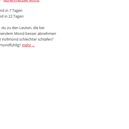
Abnehmender Mond
d in 7 Tagen
d in 22 Tagen
 du zu den Leuten, die bei
endem Mond besser abnehmen
i Vollmond schlechter schlafen?
 mondfühlig?
mehr ...