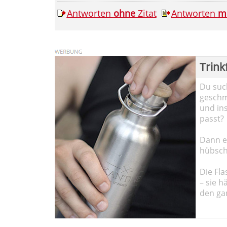
Antworten
ohne
Zitat
Antworten
m
Trink
Du such
geschma
und in
passt?
Dann em
hübsch
Die Fla
– sie h
den ga