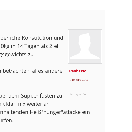
perliche Konstitution und
kg in 14 Tagen als Ziel
gsgewichts zu
ch betrachten, alles andere
ivanbasso
... ist OFFLINE
 bei dem Suppenfasten zu
Beiträge:
57
 klar, nix weiter an
anhaltenden Heiß"hunger"attacke ein
ürfen.