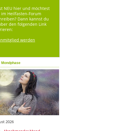
st NEU hier und möchtest
 im Heilfasten-Forum
hreiben? Dann kannst du
über den folgenden Link
rieren:
enmitglied werden
e Mondphase
ust 2026