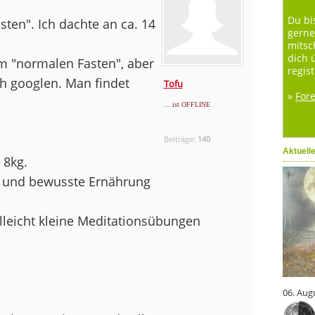
Du bi
en". Ich dachte an ca. 14
gerne
mitsc
dich 
eim "normalen Fasten", aber
regist
ch googlen. Man findet
Tofu
»
For
... ist OFFLINE
Beiträge:
140
Aktuell
 8kg.
nde und bewusste Ernährung
lleicht kleine Meditationsübungen
06. Aug