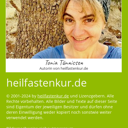
Tonia Tünnissen
Autorin von heilfastenkur.de
heilfastenkur.de
© 2001-2024 by
heilfastenkur.de
und Lizenzgebern. Alle
Rechte vorbehalten. Alle Bilder und Texte auf dieser Seite
sind Eigentum der jeweiligen Besitzer und dürfen ohne
deren Einwilligung weder kopiert noch sonstwie weiter
verwendet werden.