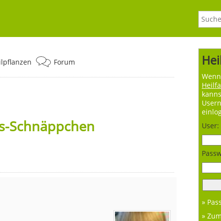
Hei
ilpflanzen
Forum
Wenn 
Heilf
kanns
User
einlo
bs-Schnäppchen
User:
Passw
» Pas
» Zu