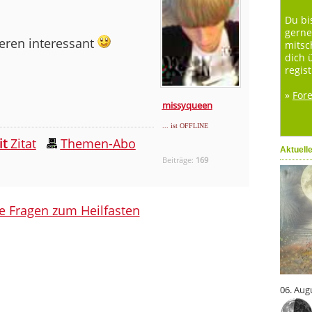
Du bi
gerne
nderen interessant
mitsc
dich 
regist
»
For
missyqueen
... ist OFFLINE
it
Zitat
Themen-Abo
Aktuell
Beiträge:
169
le Fragen zum Heilfasten
06. Aug