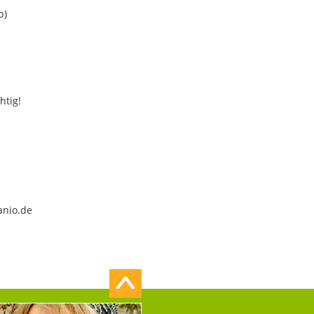
b)
htig!
anio.de