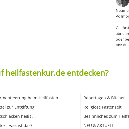
Neumon
Vollmon
Gehörst
abnehm
oder be
Bist du
f heilfastenkur.de entdecken?
rmentleerung beim Heilfasten
Reportagen & Bücher
ttel zur Entgiftung
Religiöse Fastenzeit
tschlacken heißt ...
Besinnliches zum Heilf
tox - was ist das?
NEU & AKTUELL