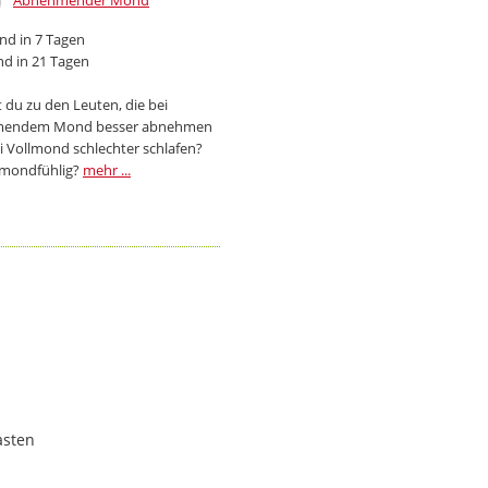
Abnehmender Mond
d in 7 Tagen
d in 21 Tagen
 du zu den Leuten, die bei
endem Mond besser abnehmen
i Vollmond schlechter schlafen?
 mondfühlig?
mehr ...
asten