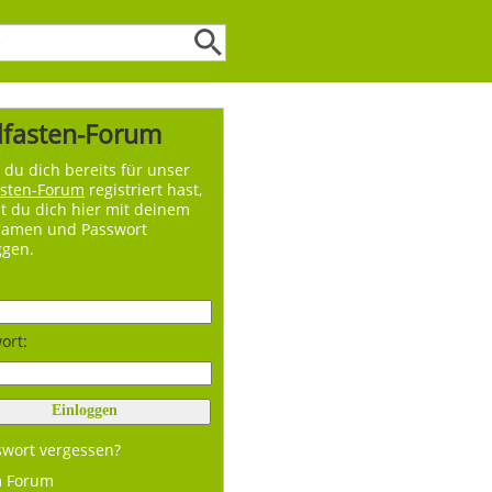
lfasten-Forum
du dich bereits für unser
asten-Forum
registriert hast,
t du dich hier mit deinem
namen und Passwort
ggen.
ort:
swort vergessen?
m Forum