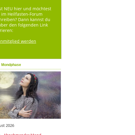
st NEU hier und möchtest
 im Heilfasten-Forum
hreiben? Dann kannst du
über den folgenden Link
rieren:
enmitglied werden
e Mondphase
ust 2026