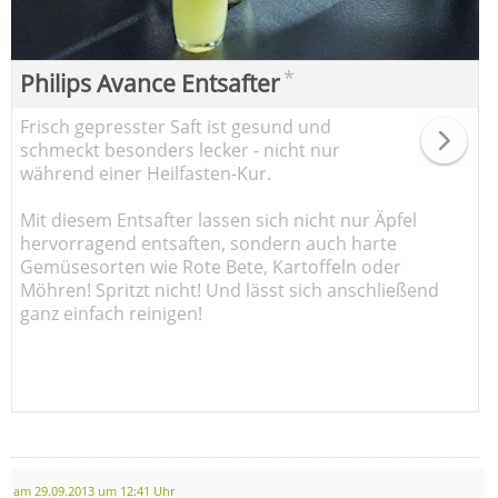
*
Philips Avance Entsafter
Frisch gepresster Saft ist gesund und
schmeckt besonders lecker - nicht nur
während einer Heilfasten-Kur.
Mit diesem Entsafter lassen sich nicht nur Äpfel
hervorragend entsaften, sondern auch harte
Gemüsesorten wie Rote Bete, Kartoffeln oder
Möhren! Spritzt nicht! Und lässt sich anschließend
ganz einfach reinigen!
am 29.09.2013 um 12:41 Uhr