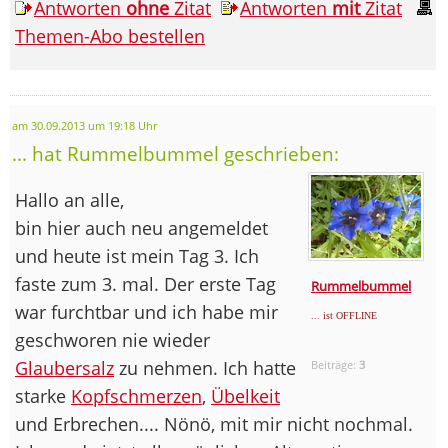
Antworten
ohne
Zitat
Antworten
mit
Zitat
Themen-Abo bestellen
am 30.09.2013 um 19:18 Uhr
... hat Rummelbummel geschrieben:
Hallo an alle,
bin hier auch neu angemeldet
und heute ist mein Tag 3. Ich
faste zum 3. mal. Der erste Tag
Rummelbummel
war furchtbar und ich habe mir
... ist OFFLINE
geschworen nie wieder
Glaubersalz
zu nehmen. Ich hatte
Beiträge:
3
starke
Kopfschmerzen
,
Übelkeit
und Erbrechen.... Nönö, mit mir nicht nochmal.