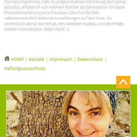
Partnerprogramme. Falls du aufgrund dieser Verlinkung dort etwas
bestellst, erhalte ich von meinem Partner als Dankeschön für diese
Produktempfehlung eine Provision. Dies hat für Dich
selbstverständlich keinerlei Auswirkungen auf den Preis. Du
unterstützt damit den Erhalt, den weiteren Ausbau und die Pflege
meiner Internetseite. Vielen Dank :-)
HOME
|
Kontakt
|
Impressum
|
Datenschutz
|
Haftungsausschluss