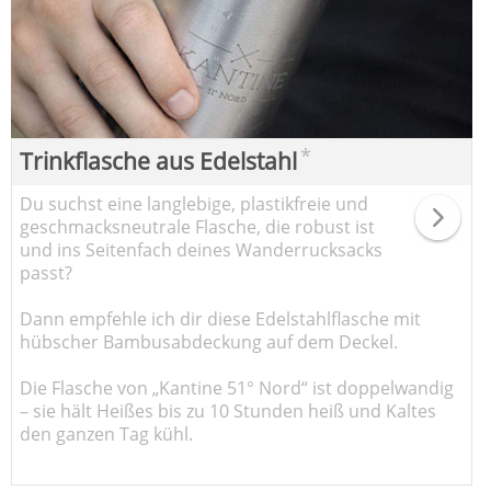
*
Trinkflasche aus Edelstahl
Du suchst eine langlebige, plastikfreie und
geschmacksneutrale Flasche, die robust ist
und ins Seitenfach deines Wanderrucksacks
passt?
Dann empfehle ich dir diese Edelstahlflasche mit
hübscher Bambusabdeckung auf dem Deckel.
Die Flasche von „Kantine 51° Nord“ ist doppelwandig
– sie hält Heißes bis zu 10 Stunden heiß und Kaltes
den ganzen Tag kühl.