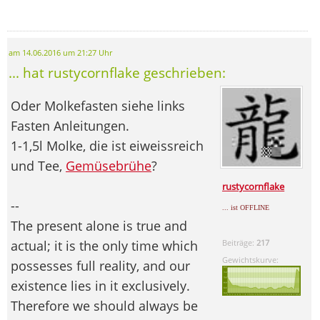
am 14.06.2016 um 21:27 Uhr
... hat rustycornflake geschrieben:
Oder Molkefasten siehe links
Fasten Anleitungen.
1-1,5l Molke, die ist eiweissreich
und Tee,
Gemüsebrühe
?
rustycornflake
--
... ist OFFLINE
The present alone is true and
actual; it is the only time which
Beiträge:
217
Gewichtskurve:
possesses full reality, and our
existence lies in it exclusively.
Therefore we should always be