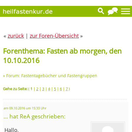
«
zurück
|
zur Foren-Übersicht
»
Forenthema: Fasten ab morgen, den
10.10.2016
»
Forum: Fastentagebücher und Fastengruppen
Gehe zu Seite:
(
1
|
2
|
3
|
4
|
5
|
6
|
7
)
am 09.10.2016 um 15:33 Uhr
... hat ReA geschrieben:
Hallo,