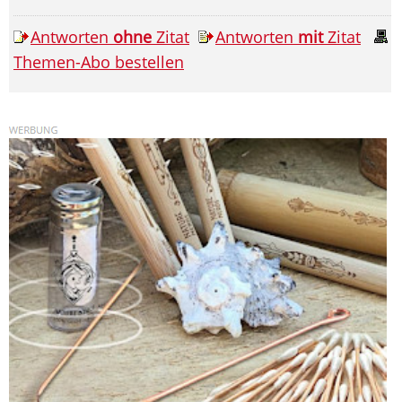
Antworten
ohne
Zitat
Antworten
mit
Zitat
Themen-Abo bestellen