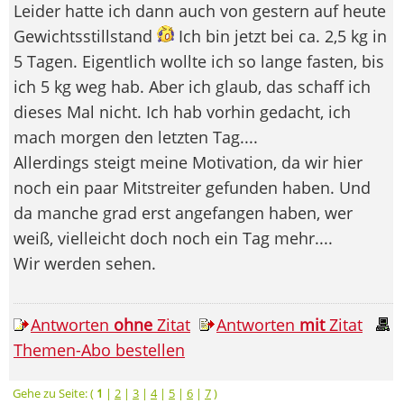
Leider hatte ich dann auch von gestern auf heute
Gewichtsstillstand
Ich bin jetzt bei ca. 2,5 kg in
5 Tagen. Eigentlich wollte ich so lange fasten, bis
ich 5 kg weg hab. Aber ich glaub, das schaff ich
dieses Mal nicht. Ich hab vorhin gedacht, ich
mach morgen den letzten Tag....
Allerdings steigt meine Motivation, da wir hier
noch ein paar Mitstreiter gefunden haben. Und
da manche grad erst angefangen haben, wer
weiß, vielleicht doch noch ein Tag mehr....
Wir werden sehen.
Antworten
ohne
Zitat
Antworten
mit
Zitat
Themen-Abo bestellen
Gehe zu Seite: (
1
|
2
|
3
|
4
|
5
|
6
|
7
)