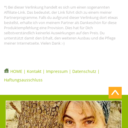
*) Bei dieser Verlinkung handelt es sich um einen sogenannten
Affiliate-Link. Das bedeutet, der Link führt dich zu einem meiner
Partnerprogramme. Falls du aufgrund dieser Verlinkung dort etwas
bestellst, erhalte ich von meinem Partner als Dankeschön für diese
Produktempfehlung eine Provision. Dies hat für Dich
selbstverständlich keinerlei Auswirkungen auf den Preis. Du
unterstützt damit den Erhalt, den weiteren Ausbau und die Pflege
meiner Internetseite. Vielen Dank :-)
HOME
|
Kontakt
|
Impressum
|
Datenschutz
|
Haftungsausschluss