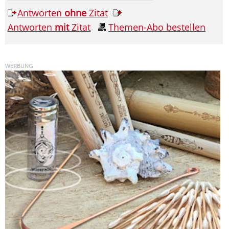
Antworten
ohne
Zitat
Antworten
mit
Zitat
Themen-Abo bestellen