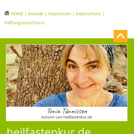
HOME
|
Kontakt
|
Impressum
|
Datenschutz
|
Haftungsausschluss
Tonia Tünnissen
Autorin von heilfastenkur.de
heilfastenkur.de