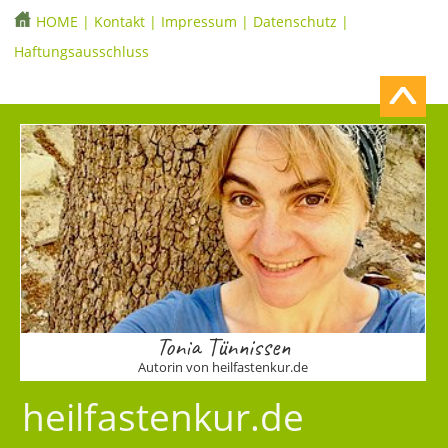
HOME
|
Kontakt
|
Impressum
|
Datenschutz
|
Haftungsausschluss
Tonia Tünnissen
Autorin von heilfastenkur.de
heilfastenkur.de