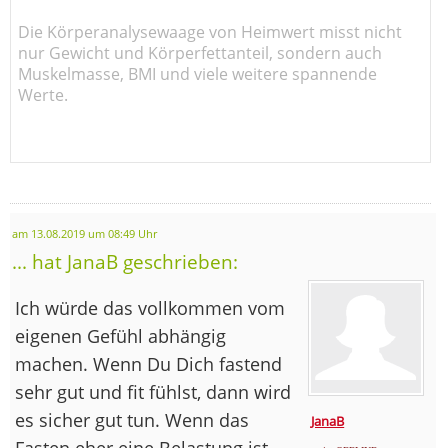
Die Körperanalysewaage von Heimwert misst nicht
nur Gewicht und Körperfettanteil, sondern auch
Muskelmasse, BMI und viele weitere spannende
Werte.
am 13.08.2019 um 08:49 Uhr
... hat JanaB geschrieben:
Ich würde das vollkommen vom
eigenen Gefühl abhängig
machen. Wenn Du Dich fastend
sehr gut und fit fühlst, dann wird
es sicher gut tun. Wenn das
JanaB
Fasten eher eine Belastung ist