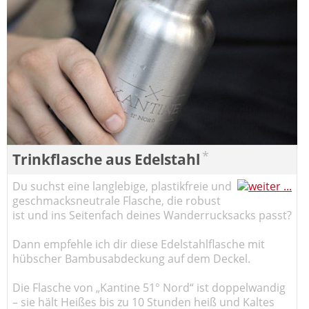
*
Trinkflasche aus Edelstahl
Du suchst eine langlebige, plastikfreie und
geschmacksneutrale Flasche, die robust
ist und ins Seitenfach deines Wanderrucksacks passt?
Dann empfehle ich dir diese Edelstahlflasche mit
hübscher Bambusabdeckung auf dem Deckel.
Die Flasche von „Kantine 51° Nord“ ist doppelwandig
– sie hält Heißes bis zu 10 Stunden heiß und Kaltes