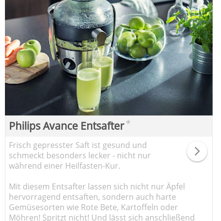
*
Philips Avance Entsafter
Frisch gepresster Saft ist gesund und
schmeckt besonders lecker - nicht nur
während einer Heilfasten-Kur.
Mit diesem Entsafter lassen sich nicht nur Äpfel
hervorragend entsaften, sondern auch harte
Gemüsesorten wie Rote Bete, Kartoffeln oder
Möhren! Spritzt nicht! Und lässt sich anschließend