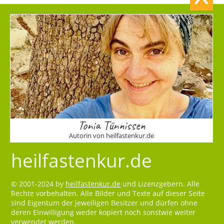
Tonia Tünnissen
Autorin von heilfastenkur.de
heilfastenkur.de
© 2001-2024 by
heilfastenkur.de
und Lizenzgebern. Alle
Rechte vorbehalten. Alle Bilder und Texte auf dieser Seite
sind Eigentum der jeweiligen Besitzer und dürfen ohne
deren Einwilligung weder kopiert noch sonstwie weiter
verwendet werden.