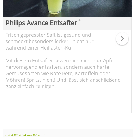
*
Philips Avance Entsafter
Frisch gepresster Saft ist gesund und
schmeckt besonders lecker - nicht nur
während einer Heilfasten-Kur.
Mit diesem Entsafter lassen sich nicht nur Äpfel
hervorragend entsaften, sondern auch harte
Gemüsesorten wie Rote Bete, Kartoffeln oder
Möhren! Spritzt nicht! Und lässt sich anschließend
ganz einfach reinigen!
am 04.02.2024 um 07:26 Uhr