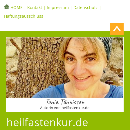
HOME
|
Kontakt
|
Impressum
|
Datenschutz
|
Haftungsausschluss
Tonia Tünnissen
Autorin von heilfastenkur.de
heilfastenkur.de