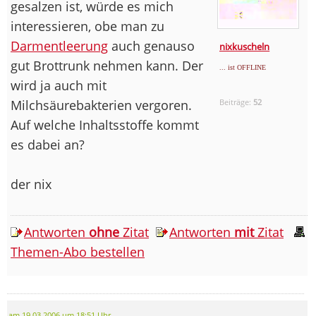
gesalzen ist, würde es mich
interessieren, obe man zu
Darmentleerung
auch genauso
nixkuscheln
gut Brottrunk nehmen kann. Der
... ist OFFLINE
wird ja auch mit
Milchsäurebakterien vergoren.
Beiträge:
52
Auf welche Inhaltsstoffe kommt
es dabei an?
der nix
Antworten
ohne
Zitat
Antworten
mit
Zitat
Themen-Abo bestellen
am 19.03.2006 um 18:51 Uhr