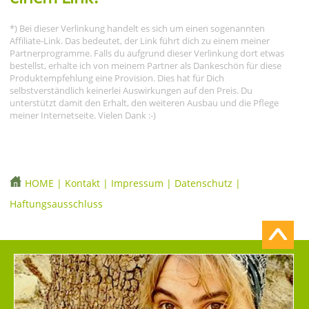
*) Bei dieser Verlinkung handelt es sich um einen sogenannten
Affiliate-Link. Das bedeutet, der Link führt dich zu einem meiner
Partnerprogramme. Falls du aufgrund dieser Verlinkung dort etwas
bestellst, erhalte ich von meinem Partner als Dankeschön für diese
Produktempfehlung eine Provision. Dies hat für Dich
selbstverständlich keinerlei Auswirkungen auf den Preis. Du
unterstützt damit den Erhalt, den weiteren Ausbau und die Pflege
meiner Internetseite. Vielen Dank :-)
HOME
|
Kontakt
|
Impressum
|
Datenschutz
|
Haftungsausschluss