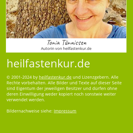
Tonia Tünnissen
Autorin von heilfastenkur.de
heilfastenkur.de
© 2001-2024 by
heilfastenkur.de
und Lizenzgebern. Alle
Rechte vorbehalten. Alle Bilder und Texte auf dieser Seite
sind Eigentum der jeweiligen Besitzer und dürfen ohne
deren Einwilligung weder kopiert noch sonstwie weiter
verwendet werden.
Bildernachweise siehe:
Impressum