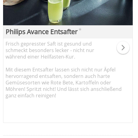
*
Philips Avance Entsafter
Frisch gepresster Saft ist gesund und
schmeckt besonders lecker - nicht nur
während einer Heilfasten-Kur.
Mit diesem Entsafter lassen sich nicht nur Äpfel
hervorragend entsaften, sondern auch harte
Gemüsesorten wie Rote Bete, Kartoffeln oder
Möhren! Spritzt nicht! Und lässt sich anschließend
ganz einfach reinigen!