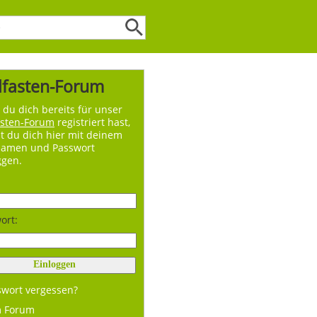
lfasten-Forum
du dich bereits für unser
asten-Forum
registriert hast,
t du dich hier mit deinem
namen und Passwort
ggen.
ort:
swort vergessen?
m Forum