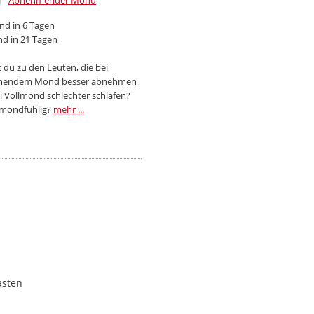
Abnehmender Mond
d in 6 Tagen
d in 21 Tagen
 du zu den Leuten, die bei
endem Mond besser abnehmen
i Vollmond schlechter schlafen?
 mondfühlig?
mehr ...
asten