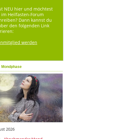
st NEU hier und möchtest
 im Heilfasten-Forum
hreiben? Dann kannst du
über den folgenden Link
rieren:
enmitglied werden
e Mondphase
ust 2026