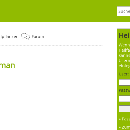
Hei
ilpflanzen
Forum
Wenn 
Heilf
kanns
User
lman
einlo
User:
Passw
» Pas
» Zu