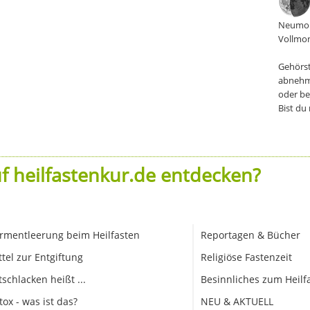
Neumon
Vollmon
Gehörst
abnehm
oder be
Bist du
f heilfastenkur.de entdecken?
rmentleerung beim Heilfasten
Reportagen & Bücher
ttel zur Entgiftung
Religiöse Fastenzeit
tschlacken heißt ...
Besinnliches zum Heilf
tox - was ist das?
NEU & AKTUELL