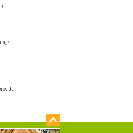
b)
htig!
anio.de