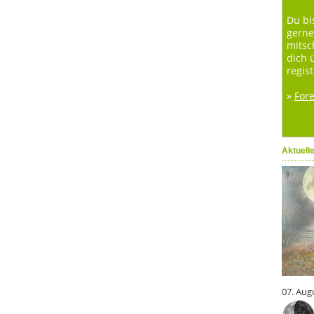
Du bi
gerne
mitsc
dich 
regist
»
For
Aktuell
07. Aug