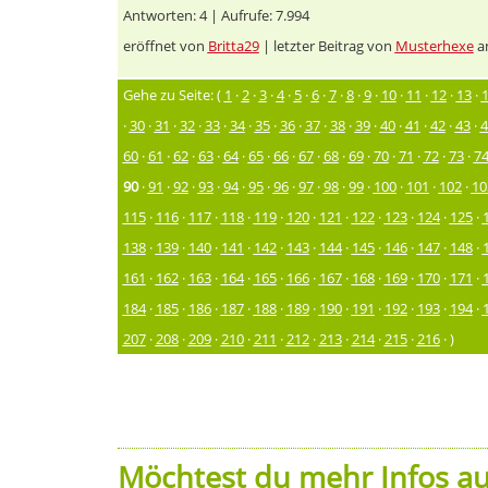
Antworten: 4 | Aufrufe: 7.994
eröffnet von
Britta29
| letzter Beitrag von
Musterhexe
am
Gehe zu Seite: (
1
·
2
·
3
·
4
·
5
·
6
·
7
·
8
·
9
·
10
·
11
·
12
·
13
·
·
30
·
31
·
32
·
33
·
34
·
35
·
36
·
37
·
38
·
39
·
40
·
41
·
42
·
43
·
4
60
·
61
·
62
·
63
·
64
·
65
·
66
·
67
·
68
·
69
·
70
·
71
·
72
·
73
·
7
90
·
91
·
92
·
93
·
94
·
95
·
96
·
97
·
98
·
99
·
100
·
101
·
102
·
10
115
·
116
·
117
·
118
·
119
·
120
·
121
·
122
·
123
·
124
·
125
·
138
·
139
·
140
·
141
·
142
·
143
·
144
·
145
·
146
·
147
·
148
·
161
·
162
·
163
·
164
·
165
·
166
·
167
·
168
·
169
·
170
·
171
·
184
·
185
·
186
·
187
·
188
·
189
·
190
·
191
·
192
·
193
·
194
·
207
·
208
·
209
·
210
·
211
·
212
·
213
·
214
·
215
·
216
· )
Möchtest du mehr Infos au