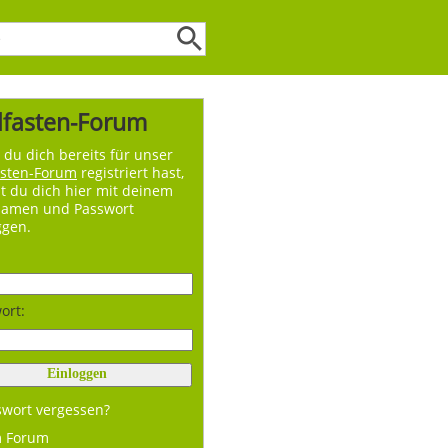
lfasten-Forum
du dich bereits für unser
asten-Forum
registriert hast,
t du dich hier mit deinem
namen und Passwort
ggen.
ort:
swort vergessen?
m Forum