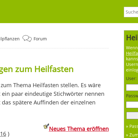
Hei
ilpflanzen
Forum
Wenn 
Heilf
kanns
User
agen zum Heilfasten
einlo
User:
zum Thema Heilfasten stellen. Es wäre
t ein paar eindeutige Stichwörter nennen
Passw
t das spätere Auffinden der einzelnen
» Pas
Neues Thema eröffnen
16
)
» Zu