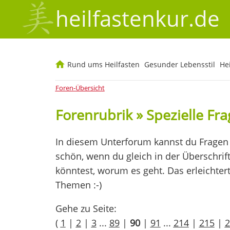
heilfastenkur.de
Rund ums Heilfasten
Gesunder Lebensstil
He
Foren-Übersicht
Forenrubrik » Spezielle Fr
In diesem Unterforum kannst du Fragen 
schön, wenn du gleich in der Überschrif
könntest, worum es geht. Das erleichter
Themen :-)
Gehe zu Seite:
(
1
|
2
|
3
...
89
|
90
|
91
...
214
|
215
|
2