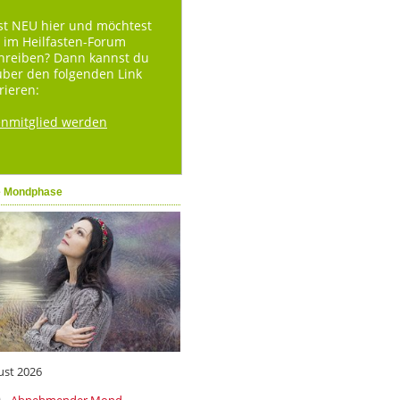
st NEU hier und möchtest
 im Heilfasten-Forum
hreiben? Dann kannst du
über den folgenden Link
rieren:
enmitglied werden
e Mondphase
ust 2026