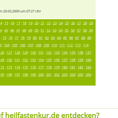
 20.03.2009 um 07:27 Uhr
14
·
15
·
16
·
17
·
18
·
19
·
20
·
21
·
22
·
23
·
24
·
25
·
26
·
27
·
28
·
29
4
·
45
·
46
·
47
·
48
·
49
·
50
·
51
·
52
·
53
·
54
·
55
·
56
·
57
·
58
·
59
·
4
·
75
·
76
·
77
·
78
·
79
·
80
·
81
·
82
·
83
·
84
·
85
·
86
·
87
·
88
·
89
·
3
·
104
·
105
·
106
·
107
·
108
·
109
·
110
·
111
·
112
·
113
·
114
·
126
·
127
·
128
·
129
·
130
·
131
·
132
·
133
·
134
·
135
·
136
·
137
·
149
·
150
·
151
·
152
·
153
·
154
·
155
·
156
·
157
·
158
·
159
·
160
·
172
·
173
·
174
·
175
·
176
·
177
·
178
·
179
·
180
·
181
·
182
·
183
·
195
·
196
·
197
·
198
·
199
·
200
·
201
·
202
·
203
·
204
·
205
·
206
·
f heilfastenkur.de entdecken?