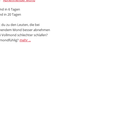
Abnehmender Mond
d in 6 Tagen
d in 20 Tagen
 du zu den Leuten, die bei
endem Mond besser abnehmen
i Vollmond schlechter schlafen?
 mondfühlig?
mehr ...