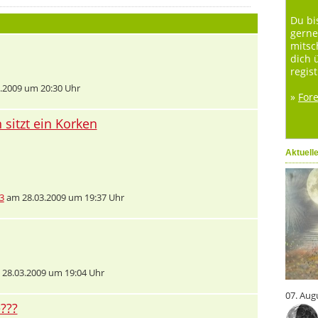
Du bi
gerne
mitsc
dich 
regist
.2009 um 20:30 Uhr
»
For
sitzt ein Korken
Aktuell
3
am 28.03.2009 um 19:37 Uhr
28.03.2009 um 19:04 Uhr
07. Aug
???