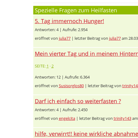
Spezielle Fragen zum Heilfasten
5. Tag immernoch Hunger!
Antworten: 4 | Aufrufe: 2.954
eröffnet von
julia77
| letzter Beitrag von
julia77
am 28.03
Mein vierter Tag und in meinem Hintern 
SEITE:
1
·
2
Antworten: 12 | Aufrufe: 6.364
eröffnet von
Susisorglos80
| letzter Beitrag von
trinity14
Darf ich einfach so weiterfasten ?
Antworten: 4 | Aufrufe: 2.450
eröffnet von
engelcita
| letzter Beitrag von
trinity143
am 
hilfe, verwirrt!! keine wirkliche abnahme