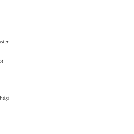
asten
b)
htig!