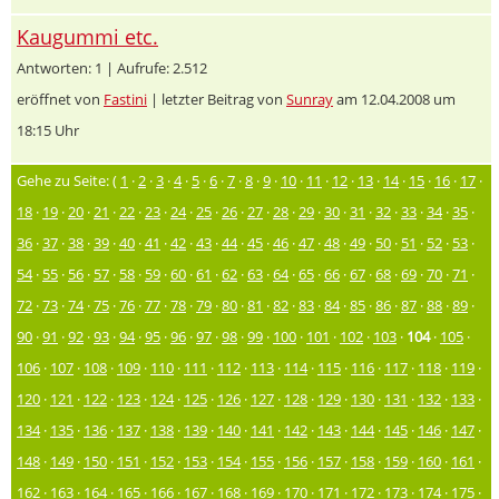
Kaugummi etc.
Antworten: 1 | Aufrufe: 2.512
eröffnet von
Fastini
| letzter Beitrag von
Sunray
am 12.04.2008 um
18:15 Uhr
Gehe zu Seite: (
1
·
2
·
3
·
4
·
5
·
6
·
7
·
8
·
9
·
10
·
11
·
12
·
13
·
14
·
15
·
16
·
17
·
18
·
19
·
20
·
21
·
22
·
23
·
24
·
25
·
26
·
27
·
28
·
29
·
30
·
31
·
32
·
33
·
34
·
35
·
36
·
37
·
38
·
39
·
40
·
41
·
42
·
43
·
44
·
45
·
46
·
47
·
48
·
49
·
50
·
51
·
52
·
53
·
54
·
55
·
56
·
57
·
58
·
59
·
60
·
61
·
62
·
63
·
64
·
65
·
66
·
67
·
68
·
69
·
70
·
71
·
72
·
73
·
74
·
75
·
76
·
77
·
78
·
79
·
80
·
81
·
82
·
83
·
84
·
85
·
86
·
87
·
88
·
89
·
90
·
91
·
92
·
93
·
94
·
95
·
96
·
97
·
98
·
99
·
100
·
101
·
102
·
103
·
104
·
105
·
106
·
107
·
108
·
109
·
110
·
111
·
112
·
113
·
114
·
115
·
116
·
117
·
118
·
119
·
120
·
121
·
122
·
123
·
124
·
125
·
126
·
127
·
128
·
129
·
130
·
131
·
132
·
133
·
134
·
135
·
136
·
137
·
138
·
139
·
140
·
141
·
142
·
143
·
144
·
145
·
146
·
147
·
148
·
149
·
150
·
151
·
152
·
153
·
154
·
155
·
156
·
157
·
158
·
159
·
160
·
161
·
162
·
163
·
164
·
165
·
166
·
167
·
168
·
169
·
170
·
171
·
172
·
173
·
174
·
175
·