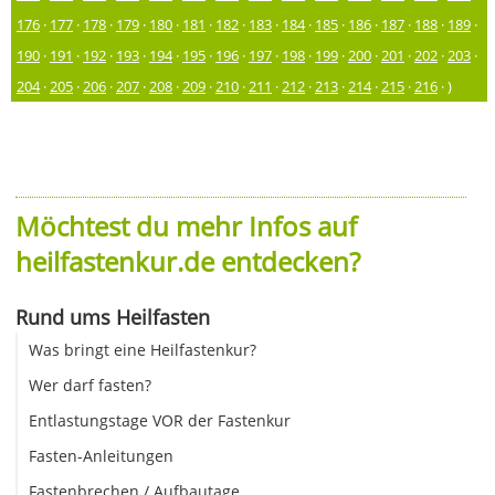
176
·
177
·
178
·
179
·
180
·
181
·
182
·
183
·
184
·
185
·
186
·
187
·
188
·
189
·
190
·
191
·
192
·
193
·
194
·
195
·
196
·
197
·
198
·
199
·
200
·
201
·
202
·
203
·
204
·
205
·
206
·
207
·
208
·
209
·
210
·
211
·
212
·
213
·
214
·
215
·
216
· )
Möchtest du mehr Infos auf
heilfastenkur.de entdecken?
Rund ums Heilfasten
Was bringt eine Heilfastenkur?
Wer darf fasten?
Entlastungstage VOR der Fastenkur
Fasten-Anleitungen
Fastenbrechen / Aufbautage