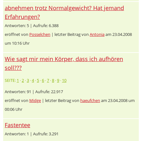
abnehmen trotz Normalgewicht? Hat jemand
Erfahrungen?
Antworten: 5 | Aufrufe: 6.388
eröffnet von
Posselchen
| letzter Beitrag von
Antonia
am 23.04.2008
um 10:16 Uhr
Wie sagt mir mein Körper, dass ich aufhören
soll???
SEITE:
1
·
2
·
3
·
4
·
5
·
6
·
7
·
8
·
9
·
10
Antworten: 91 | Aufrufe: 22.917
eröffnet von
Midge
| letzter Beitrag von
haeufchen
am 23.04.2008 um
00:06 Uhr
Fastentee
Antworten: 1 | Aufrufe: 3.291