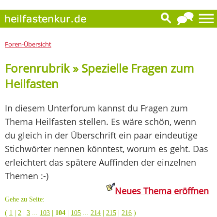
Foren-Übersicht
Forenrubrik » Spezielle Fragen zum
Heilfasten
In diesem Unterforum kannst du Fragen zum
Thema Heilfasten stellen. Es wäre schön, wenn
du gleich in der Überschrift ein paar eindeutige
Stichwörter nennen könntest, worum es geht. Das
erleichtert das spätere Auffinden der einzelnen
Themen :-)
Neues Thema eröffnen
Gehe zu Seite:
(
1
|
2
|
3
...
103
|
104
|
105
...
214
|
215
|
216
)