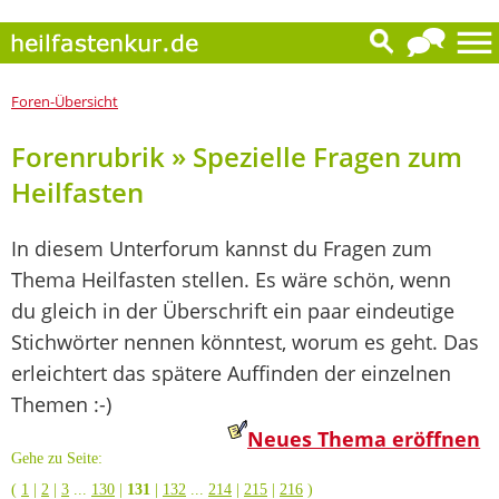
Foren-Übersicht
Forenrubrik » Spezielle Fragen zum
Heilfasten
In diesem Unterforum kannst du Fragen zum
Thema Heilfasten stellen. Es wäre schön, wenn
du gleich in der Überschrift ein paar eindeutige
Stichwörter nennen könntest, worum es geht. Das
erleichtert das spätere Auffinden der einzelnen
Themen :-)
Neues Thema eröffnen
Gehe zu Seite:
(
1
|
2
|
3
...
130
|
131
|
132
...
214
|
215
|
216
)