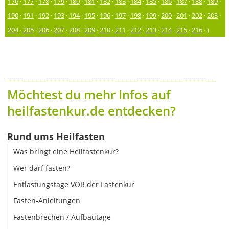
176
·
177
·
178
·
179
·
180
·
181
·
182
·
183
·
184
·
185
·
186
·
187
·
188
·
189
·
190
·
191
·
192
·
193
·
194
·
195
·
196
·
197
·
198
·
199
·
200
·
201
·
202
·
203
·
204
·
205
·
206
·
207
·
208
·
209
·
210
·
211
·
212
·
213
·
214
·
215
·
216
· )
Möchtest du mehr Infos auf
heilfastenkur.de entdecken?
Rund ums Heilfasten
Was bringt eine Heilfastenkur?
Wer darf fasten?
Entlastungstage VOR der Fastenkur
Fasten-Anleitungen
Fastenbrechen / Aufbautage