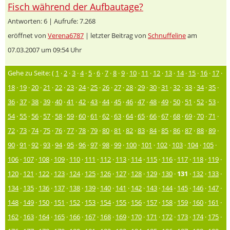
Fisch während der Aufbautage?
Antworten: 6 | Aufrufe: 7.268
eröffnet von
Verena6787
| letzter Beitrag von
Schnuffeline
am
07.03.2007 um 09:54 Uhr
Gehe zu Seite: (
1
·
2
·
3
·
4
·
5
·
6
·
7
·
8
·
9
·
10
·
11
·
12
·
13
·
14
·
15
·
16
·
17
·
18
·
19
·
20
·
21
·
22
·
23
·
24
·
25
·
26
·
27
·
28
·
29
·
30
·
31
·
32
·
33
·
34
·
35
·
36
·
37
·
38
·
39
·
40
·
41
·
42
·
43
·
44
·
45
·
46
·
47
·
48
·
49
·
50
·
51
·
52
·
53
·
54
·
55
·
56
·
57
·
58
·
59
·
60
·
61
·
62
·
63
·
64
·
65
·
66
·
67
·
68
·
69
·
70
·
71
·
72
·
73
·
74
·
75
·
76
·
77
·
78
·
79
·
80
·
81
·
82
·
83
·
84
·
85
·
86
·
87
·
88
·
89
·
90
·
91
·
92
·
93
·
94
·
95
·
96
·
97
·
98
·
99
·
100
·
101
·
102
·
103
·
104
·
105
·
106
·
107
·
108
·
109
·
110
·
111
·
112
·
113
·
114
·
115
·
116
·
117
·
118
·
119
·
120
·
121
·
122
·
123
·
124
·
125
·
126
·
127
·
128
·
129
·
130
·
131
·
132
·
133
·
134
·
135
·
136
·
137
·
138
·
139
·
140
·
141
·
142
·
143
·
144
·
145
·
146
·
147
·
148
·
149
·
150
·
151
·
152
·
153
·
154
·
155
·
156
·
157
·
158
·
159
·
160
·
161
·
162
·
163
·
164
·
165
·
166
·
167
·
168
·
169
·
170
·
171
·
172
·
173
·
174
·
175
·