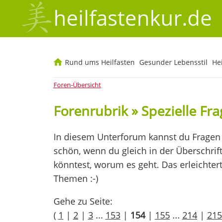
heilfastenkur.de
Rund ums Heilfasten
Gesunder Lebensstil
He
Foren-Übersicht
Forenrubrik » Spezielle Fr
In diesem Unterforum kannst du Fragen 
schön, wenn du gleich in der Überschrif
könntest, worum es geht. Das erleichter
Themen :-)
Gehe zu Seite:
(
1
|
2
|
3
...
153
|
154
|
155
...
214
|
215