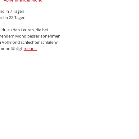
Abnehmender Mond
d in 7 Tagen
d in 22 Tagen
 du zu den Leuten, die bei
endem Mond besser abnehmen
i Vollmond schlechter schlafen?
 mondfühlig?
mehr ...