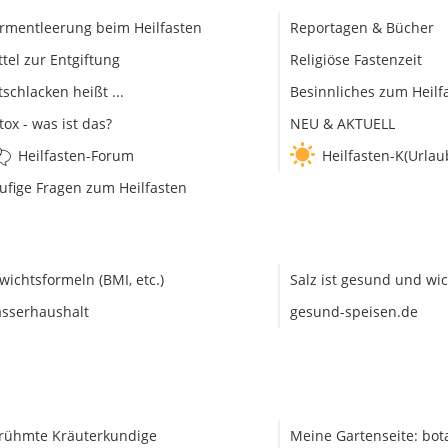
rmentleerung beim Heilfasten
Reportagen & Bücher
ttel zur Entgiftung
Religiöse Fastenzeit
tschlacken heißt ...
Besinnliches zum Heilf
tox - was ist das?
NEU & AKTUELL
Heilfasten-Forum
Heilfasten-K(Urlau
ufige Fragen zum Heilfasten
wichtsformeln (BMI, etc.)
Salz ist gesund und wic
sserhaushalt
gesund-speisen.de
rühmte Kräuterkundige
Meine Gartenseite: bot