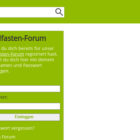
lfasten-Forum
du dich bereits für unser
asten-Forum
registriert hast,
t du dich hier mit deinem
namen und Passwort
ggen.
ort:
swort vergessen?
m Forum