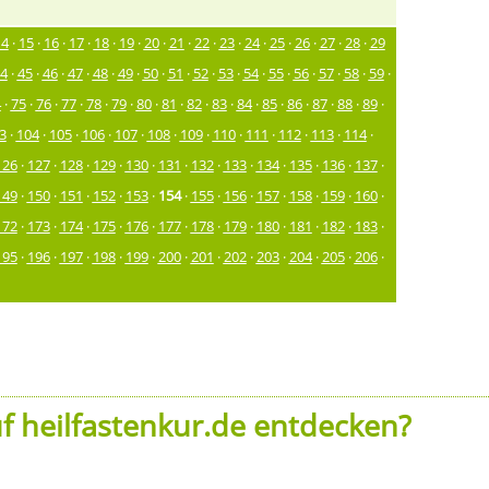
14
·
15
·
16
·
17
·
18
·
19
·
20
·
21
·
22
·
23
·
24
·
25
·
26
·
27
·
28
·
29
4
·
45
·
46
·
47
·
48
·
49
·
50
·
51
·
52
·
53
·
54
·
55
·
56
·
57
·
58
·
59
·
4
·
75
·
76
·
77
·
78
·
79
·
80
·
81
·
82
·
83
·
84
·
85
·
86
·
87
·
88
·
89
·
3
·
104
·
105
·
106
·
107
·
108
·
109
·
110
·
111
·
112
·
113
·
114
·
126
·
127
·
128
·
129
·
130
·
131
·
132
·
133
·
134
·
135
·
136
·
137
·
149
·
150
·
151
·
152
·
153
·
154
·
155
·
156
·
157
·
158
·
159
·
160
·
172
·
173
·
174
·
175
·
176
·
177
·
178
·
179
·
180
·
181
·
182
·
183
·
195
·
196
·
197
·
198
·
199
·
200
·
201
·
202
·
203
·
204
·
205
·
206
·
f heilfastenkur.de entdecken?