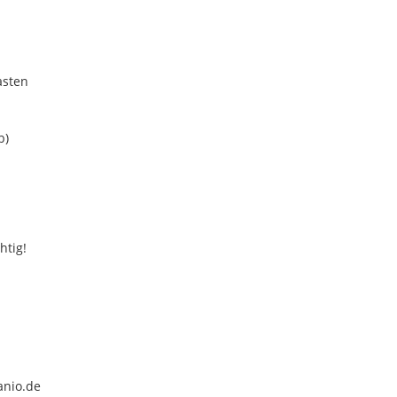
asten
b)
htig!
anio.de