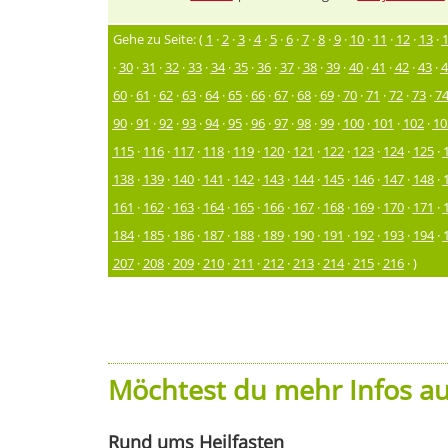
Gehe zu Seite: (
1
·
2
·
3
·
4
·
5
·
6
·
7
·
8
·
9
·
10
·
11
·
12
·
13
·
·
30
·
31
·
32
·
33
·
34
·
35
·
36
·
37
·
38
·
39
·
40
·
41
·
42
·
43
·
4
60
·
61
·
62
·
63
·
64
·
65
·
66
·
67
·
68
·
69
·
70
·
71
·
72
·
73
·
7
90
·
91
·
92
·
93
·
94
·
95
·
96
·
97
·
98
·
99
·
100
·
101
·
102
·
10
115
·
116
·
117
·
118
·
119
·
120
·
121
·
122
·
123
·
124
·
125
·
138
·
139
·
140
·
141
·
142
·
143
·
144
·
145
·
146
·
147
·
148
·
161
·
162
·
163
·
164
·
165
·
166
·
167
·
168
·
169
·
170
·
171
·
184
·
185
·
186
·
187
·
188
·
189
·
190
·
191
·
192
·
193
·
194
·
207
·
208
·
209
·
210
·
211
·
212
·
213
·
214
·
215
·
216
· )
Möchtest du mehr Infos au
Rund ums Heilfasten