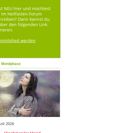
st NEU hier und möchtest
 im Heilfasten-Forum
hreiben? Dann kannst du
über den folgenden Link
rieren:
enmitglied werden
e Mondphase
ust 2026