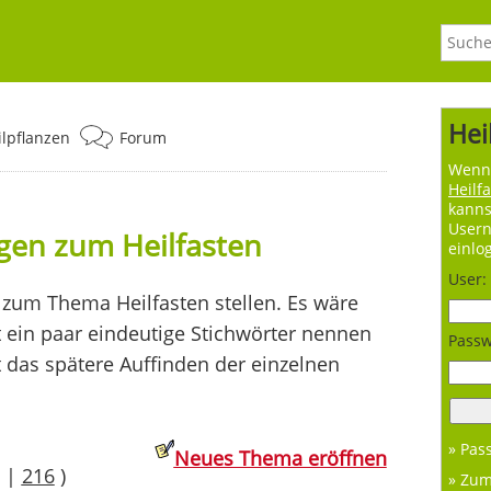
Hei
ilpflanzen
Forum
Wenn 
Heilf
kanns
User
agen zum Heilfasten
einlo
User:
zum Thema Heilfasten stellen. Es wäre
t ein paar eindeutige Stichwörter nennen
Passw
t das spätere Auffinden der einzelnen
» Pas
Neues Thema eröffnen
|
216
)
» Zu