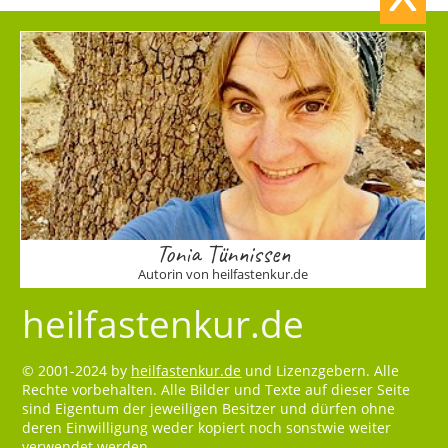
Tonia Tünnissen
Autorin von heilfastenkur.de
heilfastenkur.de
© 2001-2024 by
heilfastenkur.de
und Lizenzgebern. Alle
Rechte vorbehalten. Alle Bilder und Texte auf dieser Seite
sind Eigentum der jeweiligen Besitzer und dürfen ohne
deren Einwilligung weder kopiert noch sonstwie weiter
verwendet werden.