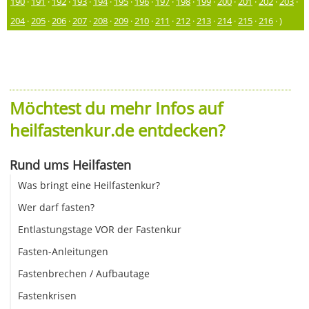
190
·
191
·
192
·
193
·
194
·
195
·
196
·
197
·
198
·
199
·
200
·
201
·
202
·
203
·
204
·
205
·
206
·
207
·
208
·
209
·
210
·
211
·
212
·
213
·
214
·
215
·
216
· )
Möchtest du mehr Infos auf
heilfastenkur.de entdecken?
Rund ums Heilfasten
Was bringt eine Heilfastenkur?
Wer darf fasten?
Entlastungstage VOR der Fastenkur
Fasten-Anleitungen
Fastenbrechen / Aufbautage
Fastenkrisen