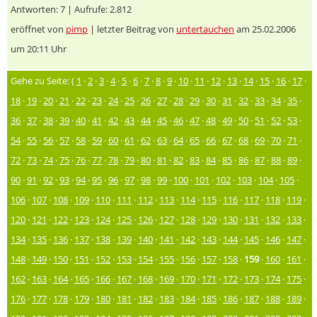
Antworten: 7 | Aufrufe: 2.812
eröffnet von
pimp
| letzter Beitrag von
untertauchen
am 25.02.2006
um 20:11 Uhr
Gehe zu Seite: (
1
·
2
·
3
·
4
·
5
·
6
·
7
·
8
·
9
·
10
·
11
·
12
·
13
·
14
·
15
·
16
·
17
·
18
·
19
·
20
·
21
·
22
·
23
·
24
·
25
·
26
·
27
·
28
·
29
·
30
·
31
·
32
·
33
·
34
·
35
·
36
·
37
·
38
·
39
·
40
·
41
·
42
·
43
·
44
·
45
·
46
·
47
·
48
·
49
·
50
·
51
·
52
·
53
·
54
·
55
·
56
·
57
·
58
·
59
·
60
·
61
·
62
·
63
·
64
·
65
·
66
·
67
·
68
·
69
·
70
·
71
·
72
·
73
·
74
·
75
·
76
·
77
·
78
·
79
·
80
·
81
·
82
·
83
·
84
·
85
·
86
·
87
·
88
·
89
·
90
·
91
·
92
·
93
·
94
·
95
·
96
·
97
·
98
·
99
·
100
·
101
·
102
·
103
·
104
·
105
·
106
·
107
·
108
·
109
·
110
·
111
·
112
·
113
·
114
·
115
·
116
·
117
·
118
·
119
·
120
·
121
·
122
·
123
·
124
·
125
·
126
·
127
·
128
·
129
·
130
·
131
·
132
·
133
·
134
·
135
·
136
·
137
·
138
·
139
·
140
·
141
·
142
·
143
·
144
·
145
·
146
·
147
·
148
·
149
·
150
·
151
·
152
·
153
·
154
·
155
·
156
·
157
·
158
·
159
·
160
·
161
·
162
·
163
·
164
·
165
·
166
·
167
·
168
·
169
·
170
·
171
·
172
·
173
·
174
·
175
·
176
·
177
·
178
·
179
·
180
·
181
·
182
·
183
·
184
·
185
·
186
·
187
·
188
·
189
·