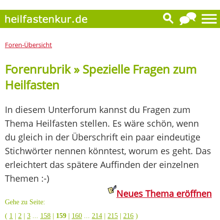
Foren-Übersicht
Forenrubrik » Spezielle Fragen zum
Heilfasten
In diesem Unterforum kannst du Fragen zum
Thema Heilfasten stellen. Es wäre schön, wenn
du gleich in der Überschrift ein paar eindeutige
Stichwörter nennen könntest, worum es geht. Das
erleichtert das spätere Auffinden der einzelnen
Themen :-)
Neues Thema eröffnen
Gehe zu Seite:
(
1
|
2
|
3
...
158
|
159
|
160
...
214
|
215
|
216
)