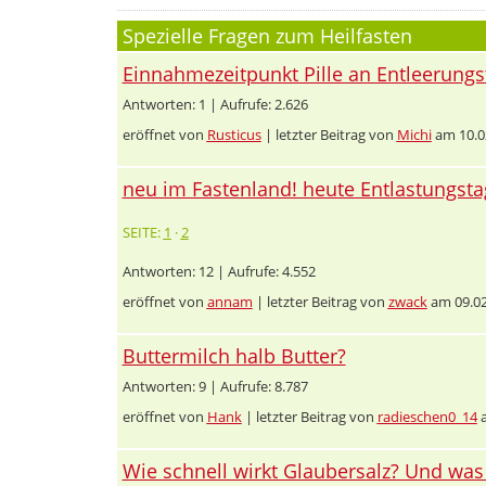
Spezielle Fragen zum Heilfasten
Einnahmezeitpunkt Pille an Entleerungs
Antworten: 1 | Aufrufe: 2.626
eröffnet von
Rusticus
| letzter Beitrag von
Michi
am 10.0
neu im Fastenland! heute Entlastungsta
SEITE:
1
·
2
Antworten: 12 | Aufrufe: 4.552
eröffnet von
annam
| letzter Beitrag von
zwack
am 09.02
Buttermilch halb Butter?
Antworten: 9 | Aufrufe: 8.787
eröffnet von
Hank
| letzter Beitrag von
radieschen0_14
a
Wie schnell wirkt Glaubersalz? Und was