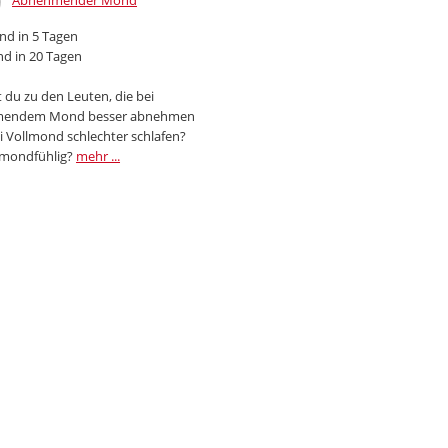
Abnehmender Mond
d in 5 Tagen
d in 20 Tagen
 du zu den Leuten, die bei
endem Mond besser abnehmen
i Vollmond schlechter schlafen?
 mondfühlig?
mehr ...