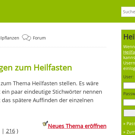
Hei
ilpflanzen
Forum
Wenn 
Heilf
kanns
User
agen zum Heilfasten
einlo
User:
zum Thema Heilfasten stellen. Es wäre
t ein paar eindeutige Stichwörter nennen
Passw
t das spätere Auffinden der einzelnen
» Pas
Neues Thema eröffnen
|
216
)
» Zu