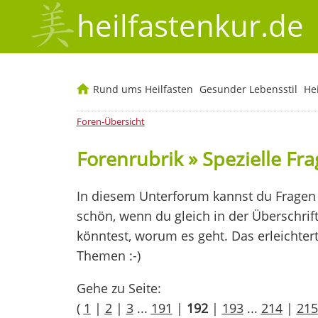
heilfastenkur.de
Rund ums Heilfasten
Gesunder Lebensstil
He
Foren-Übersicht
Forenrubrik » Spezielle Fr
In diesem Unterforum kannst du Fragen 
schön, wenn du gleich in der Überschrif
könntest, worum es geht. Das erleichter
Themen :-)
Gehe zu Seite:
(
1
|
2
|
3
...
191
|
192
|
193
...
214
|
215