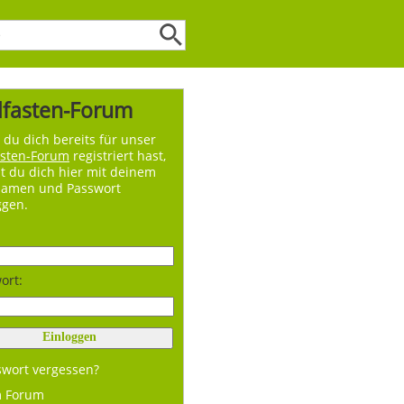
lfasten-Forum
du dich bereits für unser
asten-Forum
registriert hast,
t du dich hier mit deinem
namen und Passwort
ggen.
ort:
swort vergessen?
m Forum