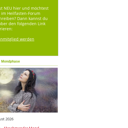
st NEU hier und möchtest
 im Heilfasten-Forum
hreiben? Dann kannst du
über den folgenden Link
rieren:
enmitglied werden
e Mondphase
ust 2026