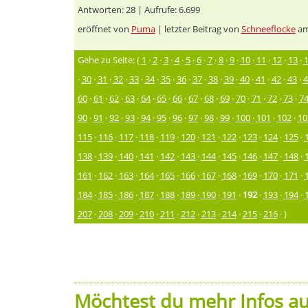
Antworten: 28 | Aufrufe: 6.699
eröffnet von
Puma
| letzter Beitrag von
Schneeflocke
am
Gehe zu Seite: (
1
·
2
·
3
·
4
·
5
·
6
·
7
·
8
·
9
·
10
·
11
·
12
·
13
·
·
30
·
31
·
32
·
33
·
34
·
35
·
36
·
37
·
38
·
39
·
40
·
41
·
42
·
43
·
4
60
·
61
·
62
·
63
·
64
·
65
·
66
·
67
·
68
·
69
·
70
·
71
·
72
·
73
·
7
90
·
91
·
92
·
93
·
94
·
95
·
96
·
97
·
98
·
99
·
100
·
101
·
102
·
10
115
·
116
·
117
·
118
·
119
·
120
·
121
·
122
·
123
·
124
·
125
·
138
·
139
·
140
·
141
·
142
·
143
·
144
·
145
·
146
·
147
·
148
·
161
·
162
·
163
·
164
·
165
·
166
·
167
·
168
·
169
·
170
·
171
·
184
·
185
·
186
·
187
·
188
·
189
·
190
·
191
·
192
·
193
·
194
·
207
·
208
·
209
·
210
·
211
·
212
·
213
·
214
·
215
·
216
· )
Möchtest du mehr Infos au