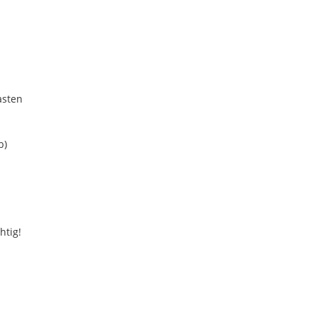
asten
b)
htig!