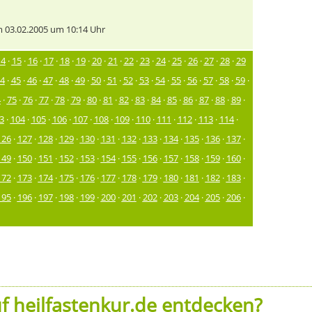
 03.02.2005 um 10:14 Uhr
14
·
15
·
16
·
17
·
18
·
19
·
20
·
21
·
22
·
23
·
24
·
25
·
26
·
27
·
28
·
29
4
·
45
·
46
·
47
·
48
·
49
·
50
·
51
·
52
·
53
·
54
·
55
·
56
·
57
·
58
·
59
·
4
·
75
·
76
·
77
·
78
·
79
·
80
·
81
·
82
·
83
·
84
·
85
·
86
·
87
·
88
·
89
·
3
·
104
·
105
·
106
·
107
·
108
·
109
·
110
·
111
·
112
·
113
·
114
·
126
·
127
·
128
·
129
·
130
·
131
·
132
·
133
·
134
·
135
·
136
·
137
·
149
·
150
·
151
·
152
·
153
·
154
·
155
·
156
·
157
·
158
·
159
·
160
·
172
·
173
·
174
·
175
·
176
·
177
·
178
·
179
·
180
·
181
·
182
·
183
·
195
·
196
·
197
·
198
·
199
·
200
·
201
·
202
·
203
·
204
·
205
·
206
·
f heilfastenkur.de entdecken?