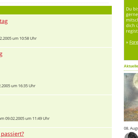
Du bi
gerne
mitsc
tag
dich 
regist
2.2005 um 10:58 Uhr
»
For
g
Aktuell
.2005 um 16:35 Uhr
m 09.02.2005 um 11:49 Uhr
08. Aug
 passiert?