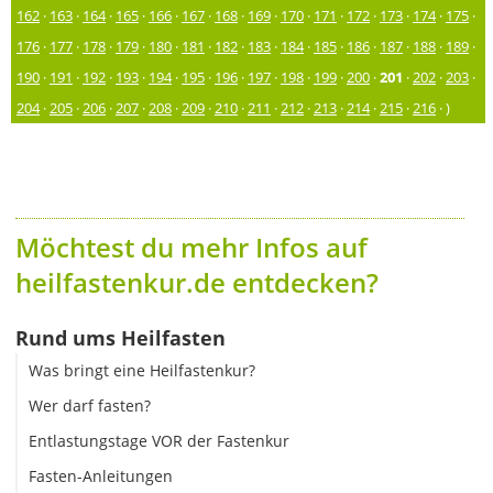
162
·
163
·
164
·
165
·
166
·
167
·
168
·
169
·
170
·
171
·
172
·
173
·
174
·
175
·
176
·
177
·
178
·
179
·
180
·
181
·
182
·
183
·
184
·
185
·
186
·
187
·
188
·
189
·
190
·
191
·
192
·
193
·
194
·
195
·
196
·
197
·
198
·
199
·
200
·
201
·
202
·
203
·
204
·
205
·
206
·
207
·
208
·
209
·
210
·
211
·
212
·
213
·
214
·
215
·
216
· )
Möchtest du mehr Infos auf
heilfastenkur.de entdecken?
Rund ums Heilfasten
Was bringt eine Heilfastenkur?
Wer darf fasten?
Entlastungstage VOR der Fastenkur
Fasten-Anleitungen