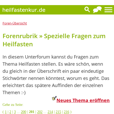
Foren-Übersicht
Forenrubrik » Spezielle Fragen zum
Heilfasten
In diesem Unterforum kannst du Fragen zum
Thema Heilfasten stellen. Es wäre schön, wenn
du gleich in der Überschrift ein paar eindeutige
Stichwörter nennen könntest, worum es geht. Das
erleichtert das spätere Auffinden der einzelnen
Themen :-)
Neues Thema eröffnen
Gehe zu Seite:
(
1
|
2
|
3
...
200
|
201
|
202
...
214
|
215
|
216
)