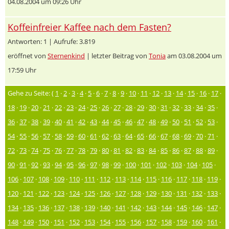
04.08.2004 um 09:26 Uhr
Koffeinfreier Kaffee nach dem Fasten?
Antworten: 1 | Aufrufe: 3.819
eröffnet von
Sternenkind
| letzter Beitrag von
Tonia
am 03.08.2004 um
17:59 Uhr
Gehe zu Seite: (
1
·
2
·
3
·
4
·
5
·
6
·
7
·
8
·
9
·
10
·
11
·
12
·
13
·
14
·
15
·
16
·
17
·
18
·
19
·
20
·
21
·
22
·
23
·
24
·
25
·
26
·
27
·
28
·
29
·
30
·
31
·
32
·
33
·
34
·
35
·
36
·
37
·
38
·
39
·
40
·
41
·
42
·
43
·
44
·
45
·
46
·
47
·
48
·
49
·
50
·
51
·
52
·
53
·
54
·
55
·
56
·
57
·
58
·
59
·
60
·
61
·
62
·
63
·
64
·
65
·
66
·
67
·
68
·
69
·
70
·
71
·
72
·
73
·
74
·
75
·
76
·
77
·
78
·
79
·
80
·
81
·
82
·
83
·
84
·
85
·
86
·
87
·
88
·
89
·
90
·
91
·
92
·
93
·
94
·
95
·
96
·
97
·
98
·
99
·
100
·
101
·
102
·
103
·
104
·
105
·
106
·
107
·
108
·
109
·
110
·
111
·
112
·
113
·
114
·
115
·
116
·
117
·
118
·
119
·
120
·
121
·
122
·
123
·
124
·
125
·
126
·
127
·
128
·
129
·
130
·
131
·
132
·
133
·
134
·
135
·
136
·
137
·
138
·
139
·
140
·
141
·
142
·
143
·
144
·
145
·
146
·
147
·
148
·
149
·
150
·
151
·
152
·
153
·
154
·
155
·
156
·
157
·
158
·
159
·
160
·
161
·