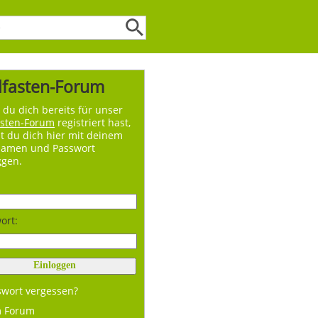
lfasten-Forum
du dich bereits für unser
asten-Forum
registriert hast,
t du dich hier mit deinem
namen und Passwort
ggen.
ort:
swort vergessen?
m Forum