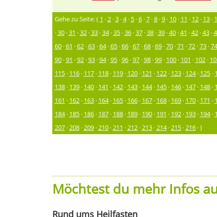
Gehe zu Seite: (
1
·
2
·
3
·
4
·
5
·
6
·
7
·
8
·
9
·
10
·
11
·
12
·
13
·
·
30
·
31
·
32
·
33
·
34
·
35
·
36
·
37
·
38
·
39
·
40
·
41
·
42
·
43
·
4
60
·
61
·
62
·
63
·
64
·
65
·
66
·
67
·
68
·
69
·
70
·
71
·
72
·
73
·
7
90
·
91
·
92
·
93
·
94
·
95
·
96
·
97
·
98
·
99
·
100
·
101
·
102
·
10
115
·
116
·
117
·
118
·
119
·
120
·
121
·
122
·
123
·
124
·
125
·
138
·
139
·
140
·
141
·
142
·
143
·
144
·
145
·
146
·
147
·
148
·
161
·
162
·
163
·
164
·
165
·
166
·
167
·
168
·
169
·
170
·
171
·
184
·
185
·
186
·
187
·
188
·
189
·
190
·
191
·
192
·
193
·
194
·
207
·
208
·
209
·
210
·
211
·
212
·
213
·
214
·
215
·
216
· )
Möchtest du mehr Infos au
Rund ums Heilfasten