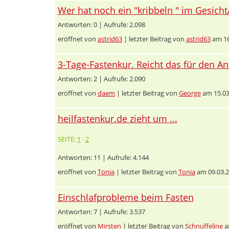
Wer hat noch ein "kribbeln " im Gesic
Antworten: 0 | Aufrufe: 2.098
eröffnet von
astrid63
| letzter Beitrag von
astrid63
am 16
3-Tage-Fastenkur. Reicht das für den A
Antworten: 2 | Aufrufe: 2.090
eröffnet von
daem
| letzter Beitrag von
George
am 15.03
heilfastenkur.de zieht um ...
SEITE:
1
·
2
Antworten: 11 | Aufrufe: 4.144
eröffnet von
Tonia
| letzter Beitrag von
Tonia
am 09.03.2
Einschlafprobleme beim Fasten
Antworten: 7 | Aufrufe: 3.537
eröffnet von
Mirsten
| letzter Beitrag von
Schnuffeline
a