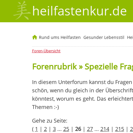
heilfastenkur.de
Rund ums Heilfasten
Gesunder Lebensstil
He
Foren-Übersicht
Forenrubrik » Spezielle Fr
In diesem Unterforum kannst du Fragen 
schön, wenn du gleich in der Überschrif
könntest, worum es geht. Das erleichter
Themen :-)
Gehe zu Seite:
(
1
|
2
|
3
...
25
|
26
|
27
...
214
|
215
|
2