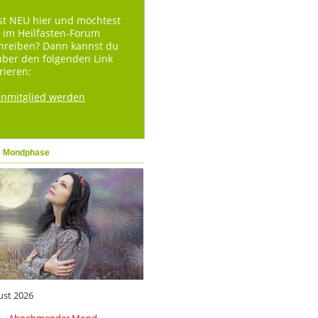
st NEU hier und möchtest
 im Heilfasten-Forum
hreiben? Dann kannst du
über den folgenden Link
rieren:
enmitglied werden
e Mondphase
ust 2026