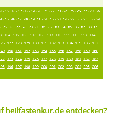
14
·
15
·
16
·
17
·
18
·
19
·
20
·
21
·
22
·
23
·
24
·
25
·
26
·
27
·
28
·
29
4
·
45
·
46
·
47
·
48
·
49
·
50
·
51
·
52
·
53
·
54
·
55
·
56
·
57
·
58
·
59
·
4
·
75
·
76
·
77
·
78
·
79
·
80
·
81
·
82
·
83
·
84
·
85
·
86
·
87
·
88
·
89
·
3
·
104
·
105
·
106
·
107
·
108
·
109
·
110
·
111
·
112
·
113
·
114
·
126
·
127
·
128
·
129
·
130
·
131
·
132
·
133
·
134
·
135
·
136
·
137
·
149
·
150
·
151
·
152
·
153
·
154
·
155
·
156
·
157
·
158
·
159
·
160
·
172
·
173
·
174
·
175
·
176
·
177
·
178
·
179
·
180
·
181
·
182
·
183
·
195
·
196
·
197
·
198
·
199
·
200
·
201
·
202
·
203
·
204
·
205
·
206
·
f heilfastenkur.de entdecken?