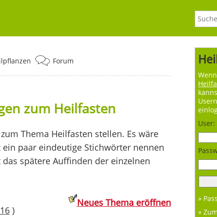
Hei
ilpflanzen
Forum
Wenn 
Heilf
kanns
User
agen zum Heilfasten
einlo
User:
zum Thema Heilfasten stellen. Es wäre
t ein paar eindeutige Stichwörter nennen
Passw
t das spätere Auffinden der einzelnen
» Pas
Neues Thema eröffnen
16
)
» Zu