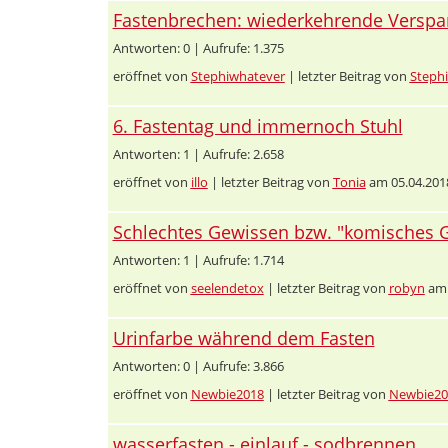
Fastenbrechen: wiederkehrende Verspa
Antworten: 0 | Aufrufe: 1.375
eröffnet von
Stephiwhatever
| letzter Beitrag von
Steph
6. Fastentag und immernoch Stuhl
Antworten: 1 | Aufrufe: 2.658
eröffnet von
illo
| letzter Beitrag von
Tonia
am 05.04.201
Schlechtes Gewissen bzw. "komisches Ge
Antworten: 1 | Aufrufe: 1.714
eröffnet von
seelendetox
| letzter Beitrag von
robyn
am 
Urinfarbe während dem Fasten
Antworten: 0 | Aufrufe: 3.866
eröffnet von
Newbie2018
| letzter Beitrag von
Newbie20
wasserfasten - einlauf - sodbrennen