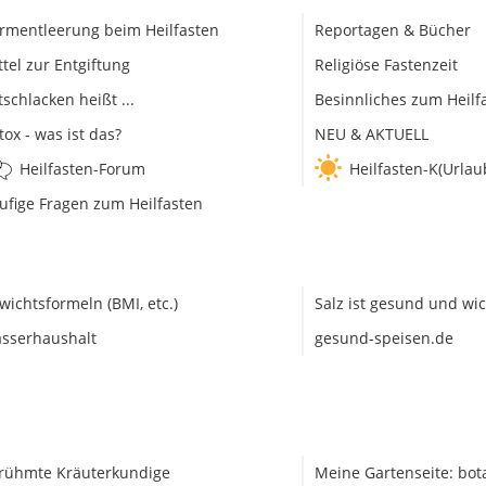
rmentleerung beim Heilfasten
Reportagen & Bücher
ttel zur Entgiftung
Religiöse Fastenzeit
tschlacken heißt ...
Besinnliches zum Heilf
tox - was ist das?
NEU & AKTUELL
Heilfasten-Forum
Heilfasten-K(Urlau
ufige Fragen zum Heilfasten
wichtsformeln (BMI, etc.)
Salz ist gesund und wic
sserhaushalt
gesund-speisen.de
rühmte Kräuterkundige
Meine Gartenseite: bot