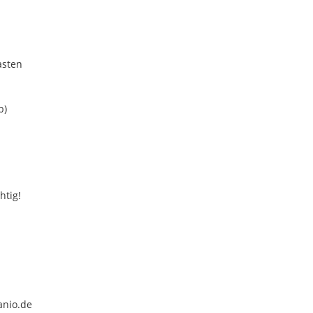
asten
b)
htig!
anio.de