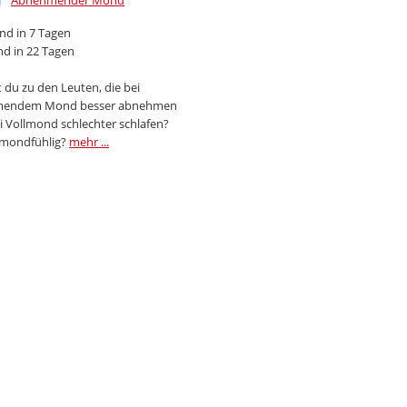
Abnehmender Mond
d in 7 Tagen
d in 22 Tagen
 du zu den Leuten, die bei
endem Mond besser abnehmen
i Vollmond schlechter schlafen?
 mondfühlig?
mehr ...