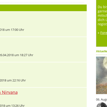
Du bi
gerne
mitsc
dich 
regist
018 um 17:00 Uhr
»
For
Aktuell
6.04.2018 um 18:27 Uhr
2018 um 22:16 Uhr
m Nirvana
06. Aug
018 um 13:26 Uhr