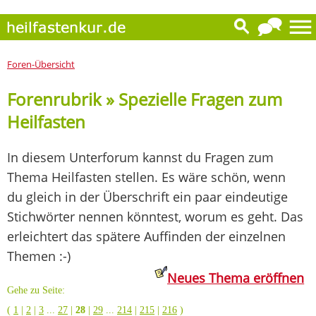
Foren-Übersicht
Forenrubrik » Spezielle Fragen zum
Heilfasten
In diesem Unterforum kannst du Fragen zum
Thema Heilfasten stellen. Es wäre schön, wenn
du gleich in der Überschrift ein paar eindeutige
Stichwörter nennen könntest, worum es geht. Das
erleichtert das spätere Auffinden der einzelnen
Themen :-)
Neues Thema eröffnen
Gehe zu Seite:
(
1
|
2
|
3
...
27
|
28
|
29
...
214
|
215
|
216
)