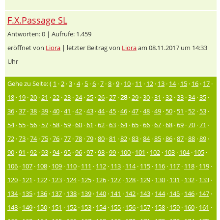
F.X.Passage SL
Antworten: 0 | Aufrufe: 1.459
eröffnet von
Liora
| letzter Beitrag von
Liora
am 08.11.2017 um 14:33
Uhr
Gehe zu Seite: (
1
·
2
·
3
·
4
·
5
·
6
·
7
·
8
·
9
·
10
·
11
·
12
·
13
·
14
·
15
·
16
·
17
·
18
·
19
·
20
·
21
·
22
·
23
·
24
·
25
·
26
·
27
·
28
·
29
·
30
·
31
·
32
·
33
·
34
·
35
·
36
·
37
·
38
·
39
·
40
·
41
·
42
·
43
·
44
·
45
·
46
·
47
·
48
·
49
·
50
·
51
·
52
·
53
·
54
·
55
·
56
·
57
·
58
·
59
·
60
·
61
·
62
·
63
·
64
·
65
·
66
·
67
·
68
·
69
·
70
·
71
·
72
·
73
·
74
·
75
·
76
·
77
·
78
·
79
·
80
·
81
·
82
·
83
·
84
·
85
·
86
·
87
·
88
·
89
·
90
·
91
·
92
·
93
·
94
·
95
·
96
·
97
·
98
·
99
·
100
·
101
·
102
·
103
·
104
·
105
·
106
·
107
·
108
·
109
·
110
·
111
·
112
·
113
·
114
·
115
·
116
·
117
·
118
·
119
·
120
·
121
·
122
·
123
·
124
·
125
·
126
·
127
·
128
·
129
·
130
·
131
·
132
·
133
·
134
·
135
·
136
·
137
·
138
·
139
·
140
·
141
·
142
·
143
·
144
·
145
·
146
·
147
·
148
·
149
·
150
·
151
·
152
·
153
·
154
·
155
·
156
·
157
·
158
·
159
·
160
·
161
·