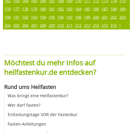
162
·
163
·
164
·
165
·
166
·
167
·
168
·
169
·
170
·
171
·
172
·
173
·
174
·
175
·
176
·
177
·
178
·
179
·
180
·
181
·
182
·
183
·
184
·
185
·
186
·
187
·
188
·
189
·
190
·
191
·
192
·
193
·
194
·
195
·
196
·
197
·
198
·
199
·
200
·
201
·
202
·
203
·
204
·
205
·
206
·
207
·
208
·
209
·
210
·
211
·
212
·
213
·
214
·
215
·
216
· )
Möchtest du mehr Infos auf
heilfastenkur.de entdecken?
Rund ums Heilfasten
Was bringt eine Heilfastenkur?
Wer darf fasten?
Entlastungstage VOR der Fastenkur
Fasten-Anleitungen