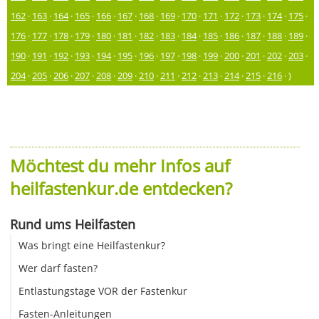
162
·
163
·
164
·
165
·
166
·
167
·
168
·
169
·
170
·
171
·
172
·
173
·
174
·
175
·
176
·
177
·
178
·
179
·
180
·
181
·
182
·
183
·
184
·
185
·
186
·
187
·
188
·
189
·
190
·
191
·
192
·
193
·
194
·
195
·
196
·
197
·
198
·
199
·
200
·
201
·
202
·
203
·
204
·
205
·
206
·
207
·
208
·
209
·
210
·
211
·
212
·
213
·
214
·
215
·
216
· )
Möchtest du mehr Infos auf
heilfastenkur.de entdecken?
Rund ums Heilfasten
Was bringt eine Heilfastenkur?
Wer darf fasten?
Entlastungstage VOR der Fastenkur
Fasten-Anleitungen