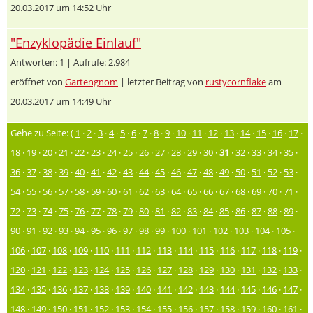
20.03.2017 um 14:52 Uhr
"Enzyklopädie Einlauf"
Antworten: 1 | Aufrufe: 2.984
eröffnet von
Gartengnom
| letzter Beitrag von
rustycornflake
am
20.03.2017 um 14:49 Uhr
Gehe zu Seite: (
1
·
2
·
3
·
4
·
5
·
6
·
7
·
8
·
9
·
10
·
11
·
12
·
13
·
14
·
15
·
16
·
17
·
18
·
19
·
20
·
21
·
22
·
23
·
24
·
25
·
26
·
27
·
28
·
29
·
30
·
31
·
32
·
33
·
34
·
35
·
36
·
37
·
38
·
39
·
40
·
41
·
42
·
43
·
44
·
45
·
46
·
47
·
48
·
49
·
50
·
51
·
52
·
53
·
54
·
55
·
56
·
57
·
58
·
59
·
60
·
61
·
62
·
63
·
64
·
65
·
66
·
67
·
68
·
69
·
70
·
71
·
72
·
73
·
74
·
75
·
76
·
77
·
78
·
79
·
80
·
81
·
82
·
83
·
84
·
85
·
86
·
87
·
88
·
89
·
90
·
91
·
92
·
93
·
94
·
95
·
96
·
97
·
98
·
99
·
100
·
101
·
102
·
103
·
104
·
105
·
106
·
107
·
108
·
109
·
110
·
111
·
112
·
113
·
114
·
115
·
116
·
117
·
118
·
119
·
120
·
121
·
122
·
123
·
124
·
125
·
126
·
127
·
128
·
129
·
130
·
131
·
132
·
133
·
134
·
135
·
136
·
137
·
138
·
139
·
140
·
141
·
142
·
143
·
144
·
145
·
146
·
147
·
148
·
149
·
150
·
151
·
152
·
153
·
154
·
155
·
156
·
157
·
158
·
159
·
160
·
161
·