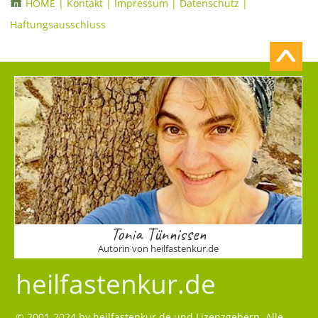
HOME
|
Kontakt
|
Impressum
|
Datenschutz
|
Haftungsausschluss
Tonia Tünnissen
Autorin von heilfastenkur.de
heilfastenkur.de
© 2001-2024 by
heilfastenkur.de
und Lizenzgebern. Alle