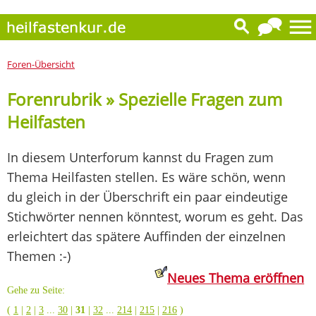
Foren-Übersicht
Forenrubrik » Spezielle Fragen zum
Heilfasten
In diesem Unterforum kannst du Fragen zum
Thema Heilfasten stellen. Es wäre schön, wenn
du gleich in der Überschrift ein paar eindeutige
Stichwörter nennen könntest, worum es geht. Das
erleichtert das spätere Auffinden der einzelnen
Themen :-)
Neues Thema eröffnen
Gehe zu Seite:
(
1
|
2
|
3
...
30
|
31
|
32
...
214
|
215
|
216
)