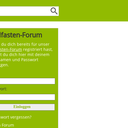
lfasten-Forum
du dich bereits für unser
asten-Forum
registriert hast,
t du dich hier mit deinem
namen und Passwort
ggen.
ort:
swort vergessen?
m Forum