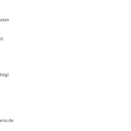
asten
b)
htig!
anio.de