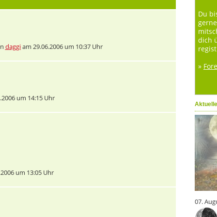
Du bi
gerne
mitsc
dich 
on
daggi
am 29.06.2006 um 10:37 Uhr
regist
»
For
.2006 um 14:15 Uhr
Aktuell
.2006 um 13:05 Uhr
07. Aug