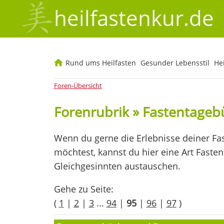
heilfastenkur.de
Rund ums Heilfasten
Gesunder Lebensstil
He
Foren-Übersicht
Forenrubrik » Fastentage
Wenn du gerne die Erlebnisse deiner Fas
möchtest, kannst du hier eine Art Faste
Gleichgesinnten austauschen.
Gehe zu Seite:
(
1
|
2
|
3
...
94
|
95
|
96
|
97
)