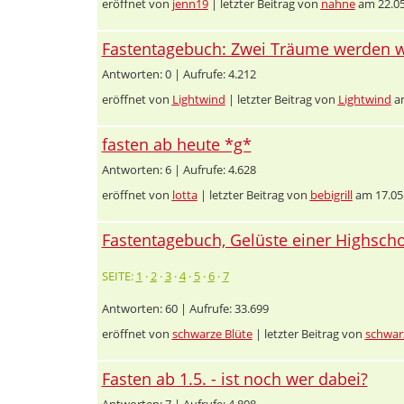
eröffnet von
jenn19
| letzter Beitrag von
nahne
am 22.05
Fastentagebuch: Zwei Träume werden w
Antworten: 0 | Aufrufe: 4.212
eröffnet von
Lightwind
| letzter Beitrag von
Lightwind
am
fasten ab heute *g*
Antworten: 6 | Aufrufe: 4.628
eröffnet von
lotta
| letzter Beitrag von
bebigrill
am 17.05
Fastentagebuch, Gelüste einer Highschoo
SEITE:
1
·
2
·
3
·
4
·
5
·
6
·
7
Antworten: 60 | Aufrufe: 33.699
eröffnet von
schwarze Blüte
| letzter Beitrag von
schwar
Fasten ab 1.5. - ist noch wer dabei?
Antworten: 7 | Aufrufe: 4.808