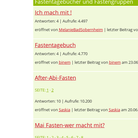
Fastentagebücher und Fastengruppen
Ich mach mit !
Antworten: 4 | Aufrufe: 4.497
eröffnet von
MelanieBadSobernheim
| letzter Beitrag v
Fastentagebuch
Antworten: 4 | Aufrufe: 4.770
eröffnet von
binem
| letzter Beitrag von
binem
am 23.06
After-Abi-Fasten
SEITE:
1
·
2
Antworten: 10 | Aufrufe: 10.200
eröffnet von
Saskia
| letzter Beitrag von
Saskia
am 20.06
Mai Fasten-wer macht mit?
SEITE:
1
·
2
·
3
·
4
·
5
·
6
·
7
·
8