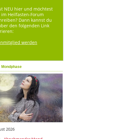
st NEU hier und möchtest
 im Heilfasten-Forum
hreiben? Dann kannst du
über den folgenden Link
rieren:
enmitglied werden
e Mondphase
ust 2026