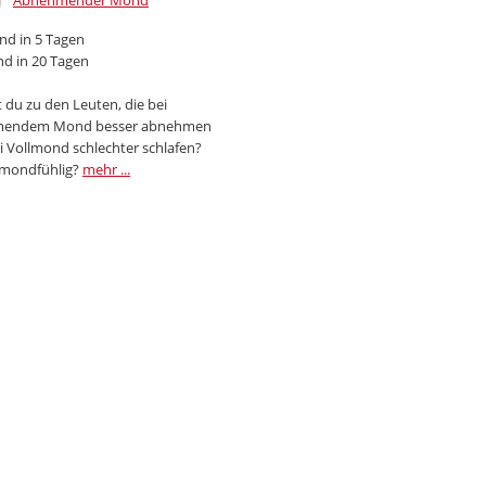
Abnehmender Mond
d in 5 Tagen
d in 20 Tagen
 du zu den Leuten, die bei
endem Mond besser abnehmen
i Vollmond schlechter schlafen?
 mondfühlig?
mehr ...