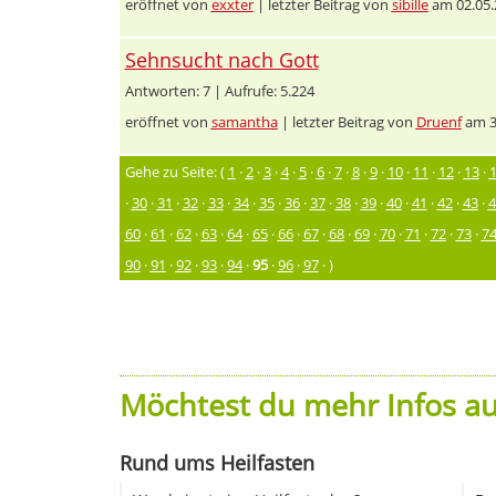
eröffnet von
exxter
| letzter Beitrag von
sibille
am 02.05.
Sehnsucht nach Gott
Antworten: 7 | Aufrufe: 5.224
eröffnet von
samantha
| letzter Beitrag von
Druenf
am 3
Gehe zu Seite: (
1
·
2
·
3
·
4
·
5
·
6
·
7
·
8
·
9
·
10
·
11
·
12
·
13
·
·
30
·
31
·
32
·
33
·
34
·
35
·
36
·
37
·
38
·
39
·
40
·
41
·
42
·
43
·
4
60
·
61
·
62
·
63
·
64
·
65
·
66
·
67
·
68
·
69
·
70
·
71
·
72
·
73
·
7
90
·
91
·
92
·
93
·
94
·
95
·
96
·
97
· )
Möchtest du mehr Infos au
Rund ums Heilfasten