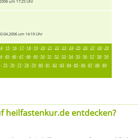
2006 um 17:25 Uhr
0.04.2006 um 14:19 Uhr
14
·
15
·
16
·
17
·
18
·
19
·
20
·
21
·
22
·
23
·
24
·
25
·
26
·
27
·
28
·
29
4
·
45
·
46
·
47
·
48
·
49
·
50
·
51
·
52
·
53
·
54
·
55
·
56
·
57
·
58
·
59
·
4
·
75
·
76
·
77
·
78
·
79
·
80
·
81
·
82
·
83
·
84
·
85
·
86
·
87
·
88
·
89
·
f heilfastenkur.de entdecken?