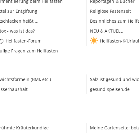
rmentleerung beim Heilfasten
Reportagen & Bücher
ttel zur Entgiftung
Religiöse Fastenzeit
tschlacken heißt ...
Besinnliches zum Heilf
tox - was ist das?
NEU & AKTUELL
Heilfasten-Forum
Heilfasten-K(Urlau
ufige Fragen zum Heilfasten
wichtsformeln (BMI, etc.)
Salz ist gesund und wic
sserhaushalt
gesund-speisen.de
rühmte Kräuterkundige
Meine Gartenseite: bot