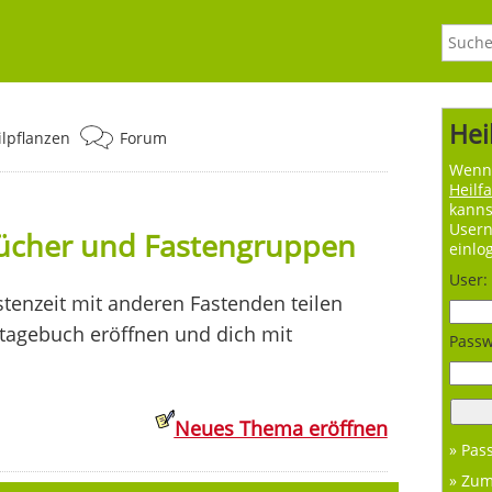
Hei
ilpflanzen
Forum
Wenn 
Heilf
kanns
User
bücher und Fastengruppen
einlo
User:
tenzeit mit anderen Fastenden teilen
ntagebuch eröffnen und dich mit
Passw
Neues Thema eröffnen
» Pas
» Zu