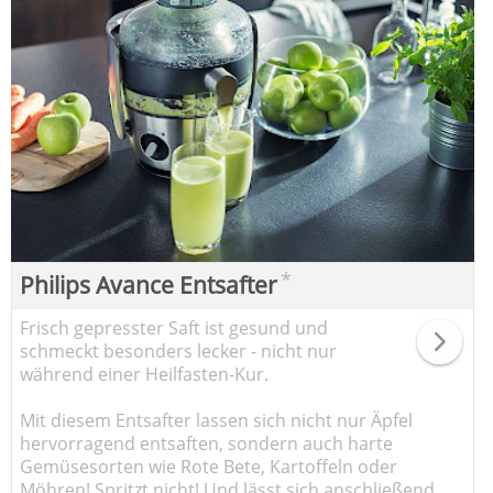
*
Philips Avance Entsafter
Frisch gepresster Saft ist gesund und
schmeckt besonders lecker - nicht nur
während einer Heilfasten-Kur.
Mit diesem Entsafter lassen sich nicht nur Äpfel
hervorragend entsaften, sondern auch harte
Gemüsesorten wie Rote Bete, Kartoffeln oder
Möhren! Spritzt nicht! Und lässt sich anschließend