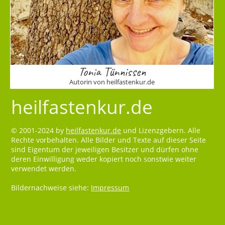
Tonia Tünnissen
Autorin von heilfastenkur.de
heilfastenkur.de
© 2001-2024 by
heilfastenkur.de
und Lizenzgebern. Alle
Rechte vorbehalten. Alle Bilder und Texte auf dieser Seite
sind Eigentum der jeweiligen Besitzer und dürfen ohne
deren Einwilligung weder kopiert noch sonstwie weiter
verwendet werden.
Bildernachweise siehe:
Impressum